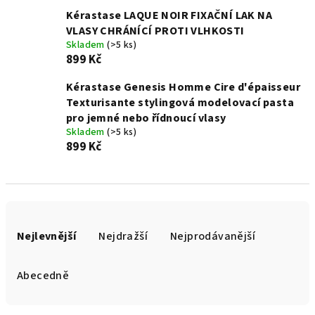
Kérastase LAQUE NOIR FIXAČNÍ LAK NA
VLASY CHRÁNÍCÍ PROTI VLHKOSTI
Skladem
(>5 ks)
899 Kč
Kérastase Genesis Homme Cire d'épaisseur
Texturisante stylingová modelovací pasta
pro jemné nebo řídnoucí vlasy
Skladem
(>5 ks)
899 Kč
Ř
a
Nejlevnější
Nejdražší
Nejprodávanější
z
e
Abecedně
n
í