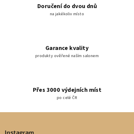
i
Doručení do dvou dnů
s
na jakékoliv místo
u
Garance kvality
produkty ověřené naším salonem
Přes 3000 výdejních míst
po celé ČR
Z
á
p
Instagram