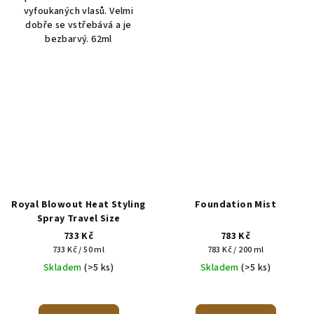
vyfoukaných vlasů. Velmi
dobře se vstřebává a je
bezbarvý. 62ml
Royal Blowout Heat Styling
Foundation Mist
Spray Travel Size
733 Kč
783 Kč
Měrná
Měrná
733 Kč / 50 ml
783 Kč / 200 ml
cena:
cena:
Skladem
(>5 ks)
Skladem
(>5 ks)