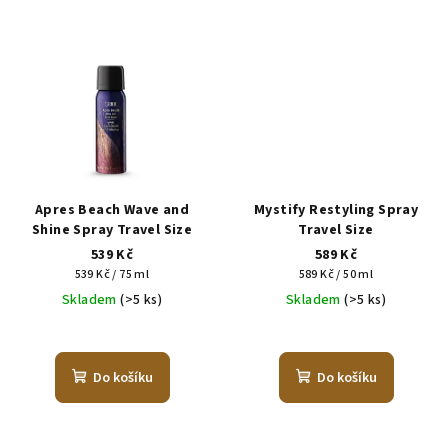
Apres Beach Wave and
Mystify Restyling Spray
Shine Spray Travel Size
Travel Size
539 Kč
589 Kč
Měrná
Měrná
539 Kč / 75 ml
589 Kč / 50 ml
cena:
cena:
Skladem
(>5 ks)
Skladem
(>5 ks)
Do košíku
Do košíku