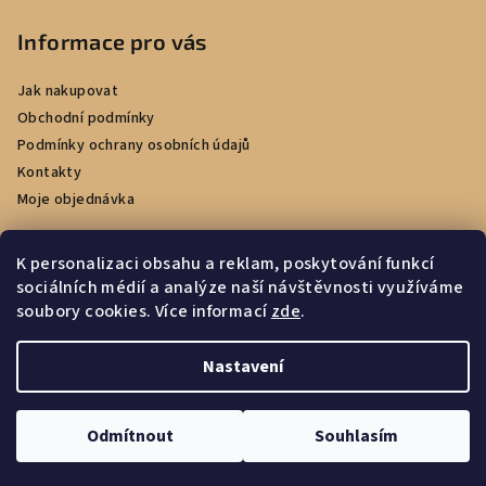
Informace pro vás
Jak nakupovat
Obchodní podmínky
Podmínky ochrany osobních údajů
Kontakty
Moje objednávka
K personalizaci obsahu a reklam, poskytování funkcí
sociálních médií a analýze naší návštěvnosti využíváme
Facebook
soubory cookies. Více informací
zde
.
Nastavení
Copyright 2026
e-kadernictvi.cz
. Všechna práva vyhrazena.
Upravit nastavení cookies
Odmítnout
Souhlasím
Vytvořil Shoptet