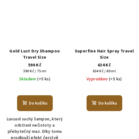
Gold Lust Dry Shampoo
Superfine Hair Spray Travel
Travel Size
Size
590 Kč
634 Kč
Měrná
Měrná
590 Kč / 75 ml
634 Kč / 80 ml
cena:
cena:
Skladem
(>5 ks)
Vyprodáno
(>5 ks)
Do košíku
Do košíku
Luxusní suchý šampon, který
odstraní nečistoty a
přebytečný maz. Díky tomu
prodlouží efekt čerstvě