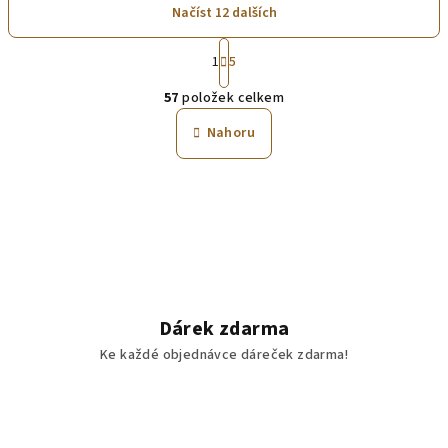
Načíst 12 dalších
S
1
5
t
O
r
57
položek celkem
á
v
n
l
Nahoru
k
á
o
d
v
a
á
n
c
í
í
p
r
v
Dárek zdarma
k
Ke každé objednávce dáreček zdarma!
y
v
ý
p