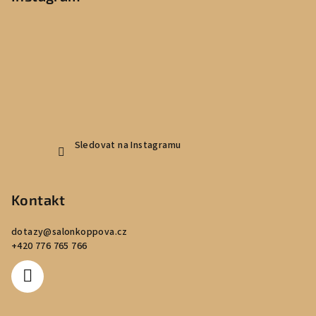
a
t
í
Sledovat na Instagramu
Kontakt
dotazy
@
salonkoppova.cz
+420 776 765 766