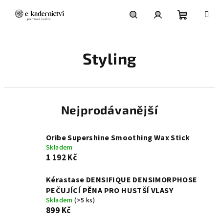
Přejít
na
obsah
Nákupní
Hledat
Přihlášení
Styling
košík
Nejprodávanější
Oribe Supershine Smoothing Wax Stick
Skladem
1 192 Kč
Kérastase DENSIFIQUE DENSIMORPHOSE
PEČUJÍCÍ PĚNA PRO HUSTŠÍ VLASY
Skladem
(>5 ks)
899 Kč