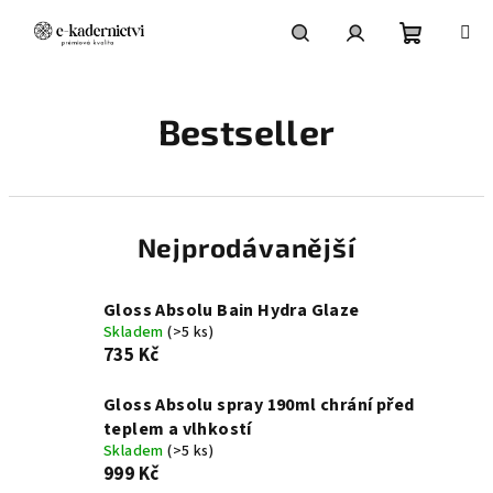
Přejít
na
obsah
Nákupní
Hledat
Přihlášení
Bestseller
košík
Nejprodávanější
Gloss Absolu Bain Hydra Glaze
Skladem
(>5 ks)
735 Kč
Gloss Absolu spray 190ml chrání před
teplem a vlhkostí
Skladem
(>5 ks)
999 Kč