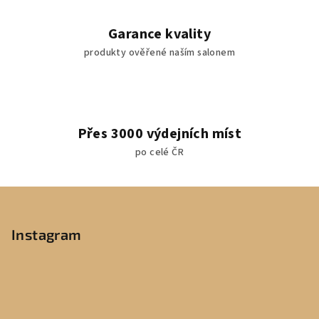
u
Garance kvality
produkty ověřené naším salonem
Přes 3000 výdejních míst
po celé ČR
Z
á
p
Instagram
a
t
í