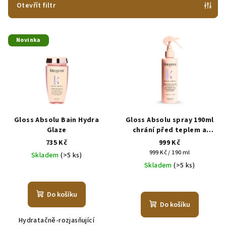
p
Otevřít filtr
r
V
o
Novinka
ý
d
p
u
i
k
s
t
p
ů
r
Gloss Absolu Bain Hydra
Gloss Absolu spray 190ml
o
Glaze
chrání před teplem a
vlhkostí
735 Kč
999 Kč
d
Měrná
999 Kč / 190 ml
Skladem
(>5 ks)
u
cena:
Skladem
(>5 ks)
k
t
Do košíku
ů
Do košíku
Hydratačně-rozjasňující