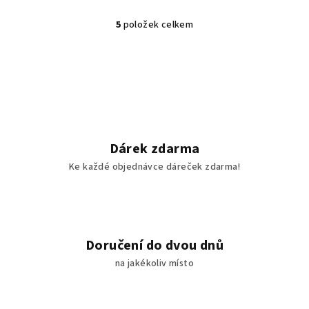
5
položek celkem
O
v
l
á
d
a
c
í
Dárek zdarma
p
Ke každé objednávce dáreček zdarma!
r
v
k
y
v
Doručení do dvou dnů
ý
na jakékoliv místo
p
i
s