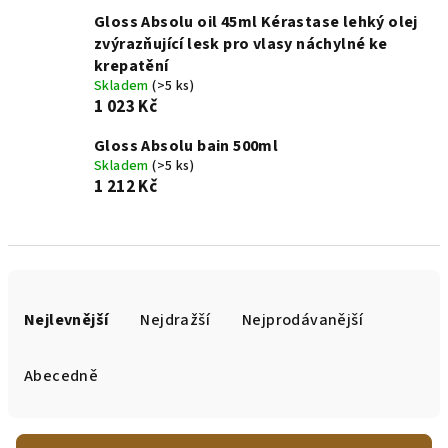
Gloss Absolu oil 45ml Kérastase lehký olej
zvýrazňující lesk pro vlasy náchylné ke
krepatění
Skladem
(>5 ks)
1 023 Kč
Gloss Absolu bain 500ml
Skladem
(>5 ks)
1 212 Kč
Ř
a
Nejlevnější
Nejdražší
Nejprodávanější
z
e
Abecedně
n
í