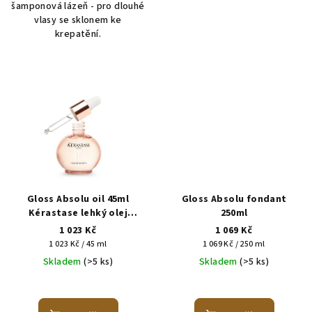
šamponová lázeň - pro dlouhé
vlasy se sklonem ke
krepatění.
Gloss Absolu oil 45ml
Gloss Absolu fondant
Kérastase lehký olej
250ml
zvýrazňující lesk pro vlasy
1 023 Kč
1 069 Kč
náchylné ke krepatění
Měrná
Měrná
1 023 Kč / 45 ml
1 069 Kč / 250 ml
cena:
cena:
Skladem
(>5 ks)
Skladem
(>5 ks)
Průměrné
hodnocení
produktu