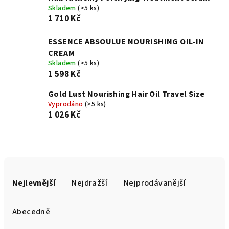
Skladem
(>5 ks)
1 710 Kč
ESSENCE ABSOULUE NOURISHING OIL-IN
CREAM
Skladem
(>5 ks)
1 598 Kč
Gold Lust Nourishing Hair Oil Travel Size
Vyprodáno
(>5 ks)
1 026 Kč
Ř
a
Nejlevnější
Nejdražší
Nejprodávanější
z
e
Abecedně
n