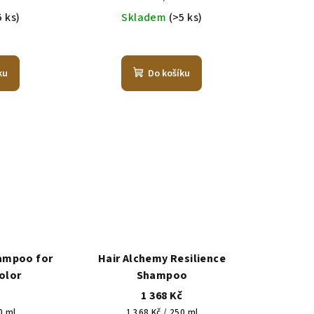
cena:
5 ks)
Skladem
(>5 ks)
ku
Do košíku
hampoo for
Hair Alchemy Resilience
olor
Shampoo
č
1 368 Kč
Měrná
0 ml
1 368 Kč / 250 ml