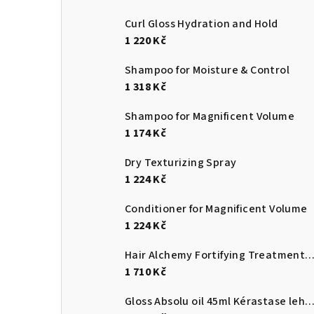
Curl Gloss Hydration and Hold
1 220 Kč
Shampoo for Moisture & Control
1 318 Kč
Shampoo for Magnificent Volume
1 174 Kč
Dry Texturizing Spray
1 224 Kč
Conditioner for Magnificent Volume
1 224 Kč
Hair Alchemy Fortifying Treatment S
1 710 Kč
Gloss Absolu oil 45ml Kérastase lehký olej zvýrazňující lesk pro vlasy náchylné ke kr