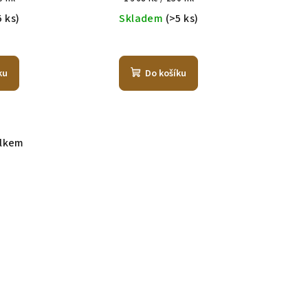
cena:
5 ks)
Skladem
(>5 ks)
ku
Do košíku
elkem