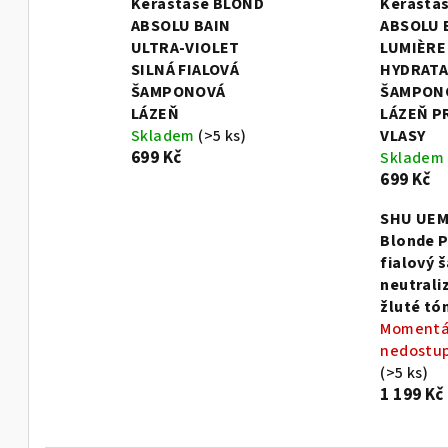
Kérastase BLOND
Kérasta
ABSOLU BAIN
ABSOLU 
ULTRA-VIOLET
LUMIÈRE
SILNÁ FIALOVÁ
HYDRATA
ŠAMPONOVÁ
ŠAMPON
LÁZEŇ
LÁZEŇ P
Skladem
(>5 ks)
VLASY
699 Kč
Skladem
699 Kč
SHU UEM
Blonde P
fialový
neutraliz
žluté tó
Momentá
nedostu
(>5 ks)
1 199 Kč