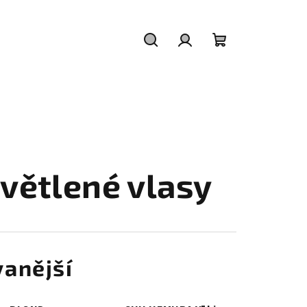
Hledat
Přihlášení
Nákupní
košík
větlené vlasy
anější