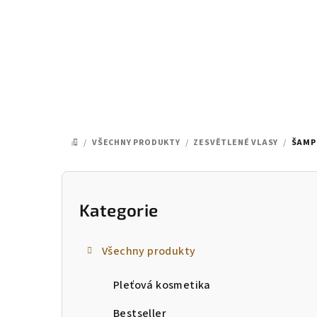
Přejít
na
obsah
/
VŠECHNY PRODUKTY
/
ZESVĚTLENÉ VLASY
/
ŠAMP
DOMŮ
P
o
Kategorie
Přeskočit
kategorie
s
Všechny produkty
t
Pleťová kosmetika
r
Bestseller