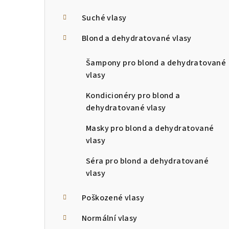
a
n
Suché vlasy
n
Blond a dehydratované vlasy
í
Šampony pro blond a dehydratované
p
vlasy
a
Kondicionéry pro blond a
dehydratované vlasy
n
Masky pro blond a dehydratované
e
vlasy
l
Séra pro blond a dehydratované
vlasy
Poškozené vlasy
Normální vlasy