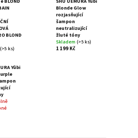
se BLOND
SHU UEMURA Yūbi
BAIN
Blonde Glow
rozjasňující
ČNÍ
šampon
OVÁ
neutralizující
RO BLOND
žluté tóny
Skladem
(>5 ks)
1 199 Kč
(>5 ks)
URA Yūbi
urple
 šampon
ující
ny
lně
pné