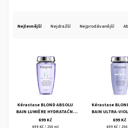
Ř
Nejlevnější
Nejdražší
Nejprodávanější
A
a
z
V
e
ý
n
p
í
i
p
s
r
p
o
Kérastase BLOND ABSOLU
Kérastase BLON
r
BAIN LUMIÈRE HYDRATAČNÍ
BAIN ULTRA-VIO
d
ŠAMPONOVÁ LÁZEŇ PRO
FIALOVÁ ŠAMPON
699 Kč
699 Kč
o
u
BLOND VLASY
Měrná
Měrná
699 Kč / 250 ml
699 Kč / 250