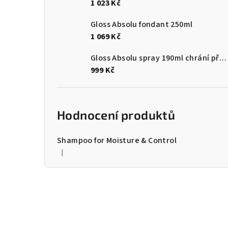
1 023 Kč
Gloss Absolu fondant 250ml
1 069 Kč
Gloss Absolu spray 190ml chrání před teplem a vlhkostí
999 Kč
Hodnocení produktů
Shampoo for Moisture & Control
|
Hodnocení produktu je 5 z 5 hvězdiček.