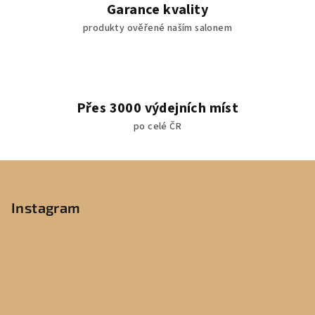
Garance kvality
produkty ověřené naším salonem
Přes 3000 výdejních míst
po celé ČR
Z
á
p
Instagram
a
t
í