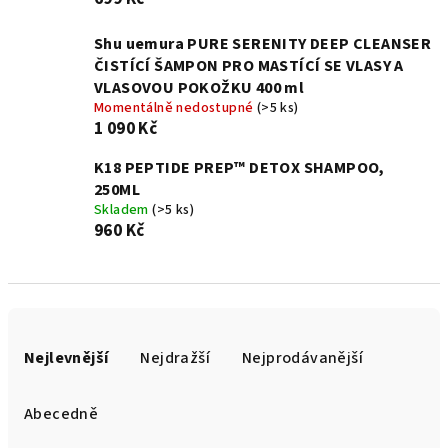
Shu uemura PURE SERENITY DEEP CLEANSER
ČISTÍCÍ ŠAMPON PRO MASTÍCÍ SE VLASY A
VLASOVOU POKOŽKU 400 ml
Momentálně nedostupné
(>5 ks)
1 090 Kč
K18 PEPTIDE PREP™ DETOX SHAMPOO,
250ML
Skladem
(>5 ks)
960 Kč
Ř
a
Nejlevnější
Nejdražší
Nejprodávanější
z
e
Abecedně
n