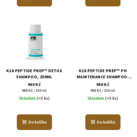
K18 PEPTIDE PREP™ DETOX
K18 PEPTIDE PREP™ PH
SHAMPOO, 250ML
MAINTENANCE SHAMPOO,
250ML
960 Kč
960 Kč
Měrná
Měrná
960 Kč / 250 ml
960 Kč / 250 ml
cena:
cena:
Skladem
(>5 ks)
Skladem
(>5 ks)
Do košíku
Do košíku