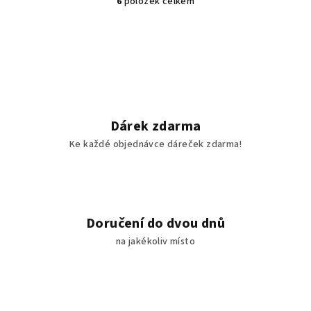
6
položek celkem
O
v
l
á
d
a
c
í
Dárek zdarma
p
Ke každé objednávce dáreček zdarma!
r
v
k
y
v
Doručení do dvou dnů
ý
na jakékoliv místo
p
i
s
u