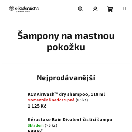
Přejít
na
obsah
Nákupní
Hledat
Přihlášení
Šampony na mastnou
košík
pokožku
Nejprodávanější
K18 AirWash™ dry shampoo, 118 ml
Momentálně nedostupné
(>5 ks)
1 125 Kč
Kérastase Bain Divalent čisticí šampo
Skladem
(>5 ks)
699 Kč