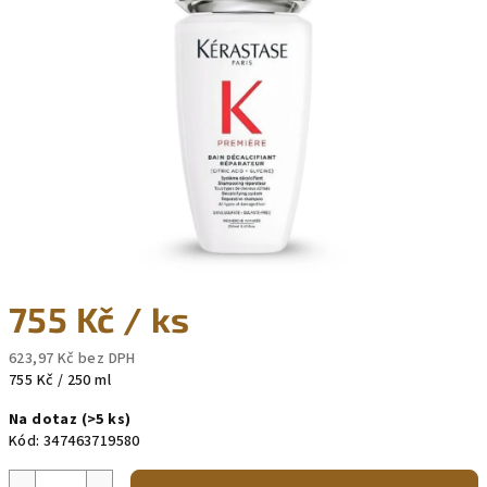
5
hvězdiček.
755 Kč
/ ks
623,97 Kč bez DPH
Měrná
755 Kč / 250 ml
cena:
Na dotaz
(>5 ks)
Kód:
347463719580