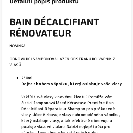
Detailní popis produktu
BAIN DÉCALCIFIANT
RÉNOVATEUR
NOVINKA
OBNOVUJÍCÍ ŠAMPONOVÁ LÁZEŇ ODSTRAŇUJÍCÍ VÁPNÍK Z
VLASŮ
250ml
Dejte sbohem vápníku, který oslabuje vaše vlasy
Vzkřísit své vlasy k novému životu? Pomůže vám
čisticí šamponová lázeň Kérastase Première Bain
Décalcifiant Réparateur Shampoo pro poškozené
vlasy. Účinně zbavuje vlasy nahromaděného vápníku,
který oslabuje vlasy, a tak efektivně obnovuje a
posiluje vlasové vlákno. Nabízí nejlepší péči pro
všechny typy chemicky zatížených nebo