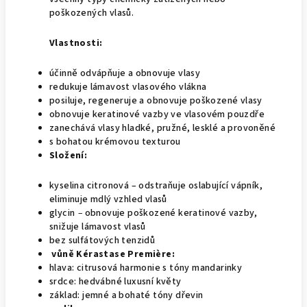
poškozených vlasů.
Vlastnosti:
účinně odvápňuje a obnovuje vlasy
redukuje lámavost vlasového vlákna
posiluje, regeneruje a obnovuje poškozené vlasy
obnovuje keratinové vazby ve vlasovém pouzdře
zanechává vlasy hladké, pružné, lesklé a provoněné
s bohatou krémovou texturou
Složení:
kyselina citronová – odstraňuje oslabující vápník,
eliminuje mdlý vzhled vlasů
glycin
–
obnovuje poškozené keratinové vazby,
snižuje lámavost vlasů
bez sulfátových tenzidů
vůně Kérastase Première:
hlava: citrusová harmonie s tóny mandarinky
srdce: hedvábné luxusní květy
základ: jemné a bohaté tóny dřevin