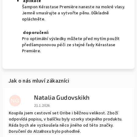
aplikace
Šampon Kérastase Première naneste na mokré vlasy.
Jemně vmasírujte a vytvořte pěnu. Důkladně
opláchněte.
doporučení:
Pro optimální výsledky můžete před mytím použít
předšamponovou péči ze stejné řady Kérastase
Première.
Natalia Gudovskikh
NG
Hodnocení obchodu je 5 z 5 hvězdiček.
21.1.2026
Koupila jsem cestovní set Oribe i běžnou velikost. Zboží
odpovídá popisu, v balíčku byly vzorky stejného produktu.
Ráda bych ale vyzkoušela něco jiného od této značky.
Doručení do AlzaBoxu bylo pohodlné.