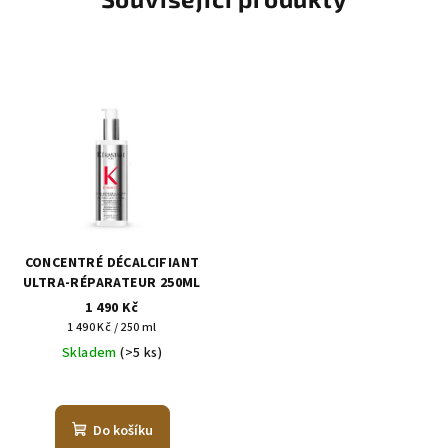
CONCENTRÉ DÉCALCIFIANT
ULTRA-RÉPARATEUR 250ML
1 490 Kč
Měrná
1 490 Kč / 250 ml
cena:
Skladem
(>5 ks)
Do košíku