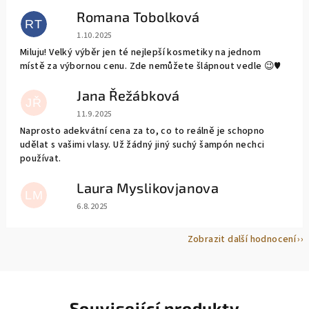
Romana Tobolková
RT
Hodnocení obchodu je 5 z 5 hvězdiček.
1.10.2025
Miluju! Velký výběr jen té nejlepší kosmetiky na jednom
místě za výbornou cenu. Zde nemůžete šlápnout vedle 😉♥️
Jana Řežábková
JŘ
Hodnocení obchodu je 5 z 5 hvězdiček.
11.9.2025
Naprosto adekvátní cena za to, co to reálně je schopno
udělat s vašimi vlasy. Už žádný jiný suchý šampón nechci
používat.
Laura Myslikovjanova
LM
Hodnocení obchodu je 5 z 5 hvězdiček.
6.8.2025
Zobrazit další hodnocení
Související produkty