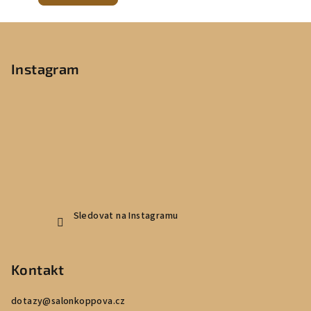
Z
á
p
Instagram
a
t
í
Sledovat na Instagramu
Kontakt
dotazy
@
salonkoppova.cz