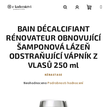
Přejít
na
obsah
Nákupní
Hledat
Přihlášení
BAIN DÉCALCIFIANT
košík
RÉNOVATEUR OBNOVUJÍCÍ
ŠAMPONOVÁ LÁZEŇ
ODSTRAŇUJÍCÍ VÁPNÍK Z
VLASŮ 250 ml
KÉRASTASE
Průměrné
Neohodnoceno
Podrobnosti hodnocení
hodnocení
produktu
je
0,0
z