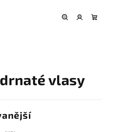
Hledat
Přihlášení
Nákupní
košík
drnaté vlasy
anější