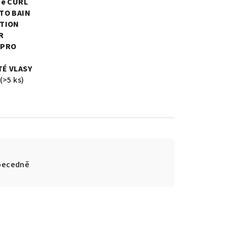
se CURL
TO BAIN
TION
R
 PRO
É VLASY
(>5 ks)
becedně