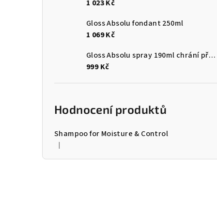
1 023 Kč
Gloss Absolu fondant 250ml
1 069 Kč
Gloss Absolu spray 190ml chrání před teplem a vlhkostí
999 Kč
Hodnocení produktů
Shampoo for Moisture & Control
|
Hodnocení produktu je 5 z 5 hvězdiček.