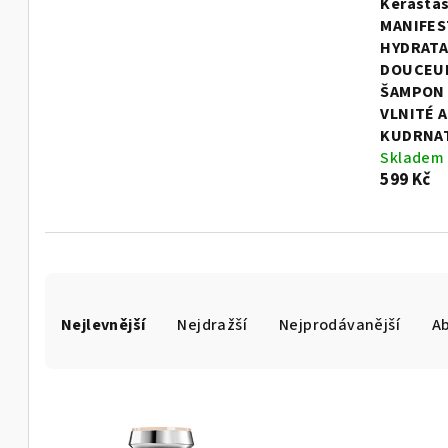
Kérasta
MANIFES
HYDRATA
DOUCEU
ŠAMPON
VLNITÉ A
KUDRNAT
Skladem
599 Kč
Ř
Nejlevnější
Nejdražší
Nejprodávanější
A
a
z
V
e
ý