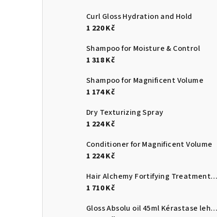
Curl Gloss Hydration and Hold
1 220 Kč
Shampoo for Moisture & Control
1 318 Kč
Shampoo for Magnificent Volume
1 174 Kč
Dry Texturizing Spray
1 224 Kč
Conditioner for Magnificent Volume
1 224 Kč
Hair Alchemy Fortifying Treatment S
1 710 Kč
Gloss Absolu oil 45ml Kérastase lehký olej zvýrazňující lesk pro vlasy náchylné ke kr