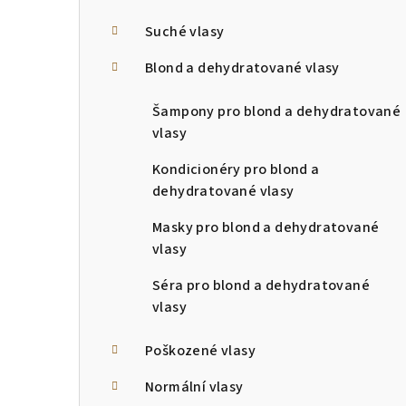
a
n
Suché vlasy
n
Blond a dehydratované vlasy
í
Šampony pro blond a dehydratované
p
vlasy
a
Kondicionéry pro blond a
dehydratované vlasy
n
Masky pro blond a dehydratované
e
vlasy
l
Séra pro blond a dehydratované
vlasy
Poškozené vlasy
Normální vlasy