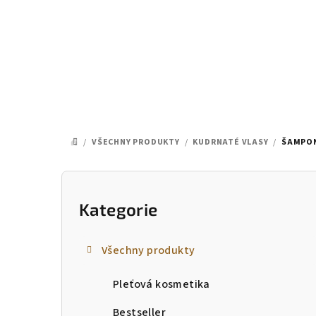
Přejít
na
obsah
/
VŠECHNY PRODUKTY
/
KUDRNATÉ VLASY
/
ŠAMPON
DOMŮ
P
o
Kategorie
Přeskočit
kategorie
s
Všechny produkty
t
Pleťová kosmetika
r
Bestseller