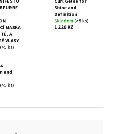
NIFESTO
Curl Gelèe for
 BEURRE
Shine and
Definition
ION
Skladem
(>5 ks)
1 220 Kč
ÍCÍ MASKA
TÉ, A
É VLASY
(>5 ks)
ss
n and
(>5 ks)