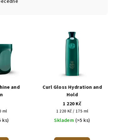
becedně
Shine and
Curl Gloss Hydration and
on
Hold
č
1 220 Kč
Měrná
0 ml
1 220 Kč / 175 ml
cena:
5 ks)
Skladem
(>5 ks)