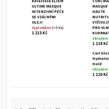
Kérastase ELIXIR
CURL MA
ULTIME MASQUE
MASQUE
INTENZIVNÍ PÉČE
HAUTE
SE VZÁCNÝMI
NUTRIT
OLEJI
VYŽIVUJ
Vyprodáno
(>5 ks)
PRO VLNI
1 215 Kč
KUDRNAT
Skladem
1 224 Kč
Curl Glo
Hydratio
Hold
Skladem
1 220 Kč
Ř