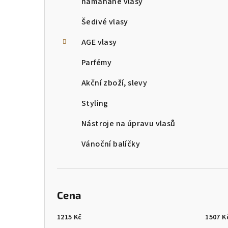
namáhané vlasy
Šedivé vlasy
AGE vlasy
Parfémy
Akční zboží, slevy
Styling
Nástroje na úpravu vlasů
Vánoční balíčky
Cena
1215
Kč
1507
K