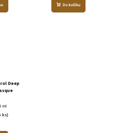
ku
Do košíku
rol Deep
asque
č
0 ml
5 ks)