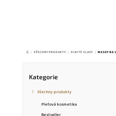
Přejít
na
obsah
/
VŠECHNY PRODUKTY
/
VLNITÉ VLASY
/
MASKY NA 
DOMŮ
P
o
Kategorie
Přeskočit
kategorie
s
Všechny produkty
t
Pleťová kosmetika
r
Bestseller