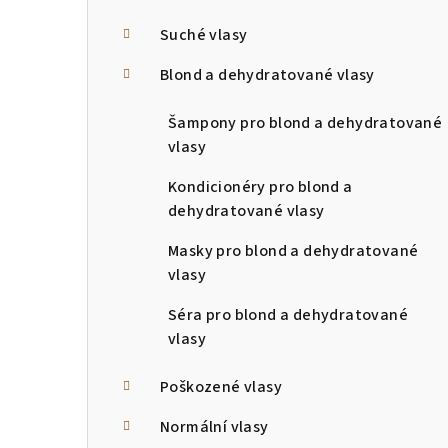
a
n
Suché vlasy
n
Blond a dehydratované vlasy
í
Šampony pro blond a dehydratované
p
vlasy
a
Kondicionéry pro blond a
dehydratované vlasy
n
Masky pro blond a dehydratované
e
vlasy
l
Séra pro blond a dehydratované
vlasy
Poškozené vlasy
Normální vlasy