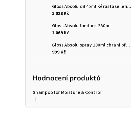
Gloss Absolu oil 45ml Kérastase lehký olej zvýrazňující lesk pro vlasy náchylné ke kr
1 023 Kč
Gloss Absolu fondant 250ml
1 069 Kč
Gloss Absolu spray 190ml chrání před teplem a vlhkostí
999 Kč
Hodnocení produktů
Shampoo for Moisture & Control
|
Hodnocení produktu je 5 z 5 hvězdiček.