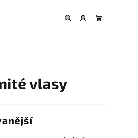
Hledat
Přihlášení
Nákupní
košík
nité vlasy
anější