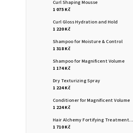
Curl Shaping Mousse
1 075 Kč
Curl Gloss Hydration and Hold
1 220 Kč
Shampoo for Moisture & Control
1 318 Kč
Shampoo for Magnificent Volume
1 174 Kč
Dry Texturizing Spray
1 224 Kč
Conditioner for Magnificent Volume
1 224 Kč
Hair Alchemy Fortifying Treatment S
1 710 Kč