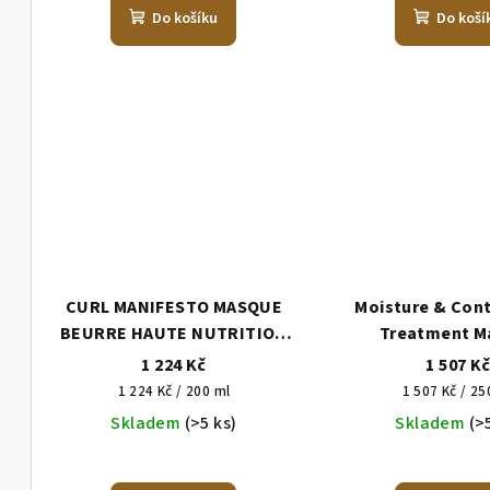
k
ů
Do košíku
Do koší
t
ů
CURL MANIFESTO MASQUE
Moisture & Cont
BEURRE HAUTE NUTRITION
Treatment M
VYŽIVUJÍCÍ MASKA PRO
1 224 Kč
1 507 K
VLNITÉ, A KUDRNATÉ VLASY
Měrná
Měrná
1 224 Kč / 200 ml
1 507 Kč / 25
cena:
cena:
Skladem
(>5 ks)
Skladem
(>