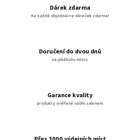
í
Dárek zdarma
p
Ke každé objednávce dáreček zdarma!
r
v
k
y
v
Doručení do dvou dnů
ý
na jakékoliv místo
p
i
s
u
Garance kvality
produkty ověřené naším salonem
Přes 3000 výdejních míst