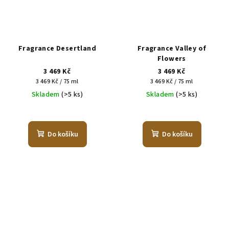
Fragrance Desertland
Fragrance Valley of
Flowers
3 469 Kč
3 469 Kč
Měrná
Měrná
3 469 Kč / 75 ml
3 469 Kč / 75 ml
cena:
cena:
Skladem
(>5 ks)
Skladem
(>5 ks)
Do košíku
Do košíku