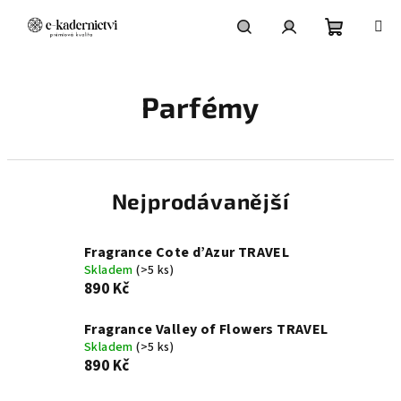
Přejít
na
obsah
Nákupní
Hledat
Přihlášení
Parfémy
košík
Nejprodávanější
Fragrance Cote d’Azur TRAVEL
Skladem
(>5 ks)
890 Kč
Fragrance Valley of Flowers TRAVEL
Skladem
(>5 ks)
890 Kč