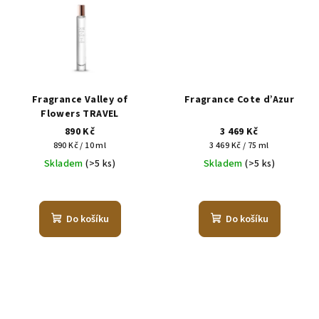
Fragrance Valley of
Fragrance Cote d’Azur
Flowers TRAVEL
890 Kč
3 469 Kč
Měrná
Měrná
890 Kč / 10 ml
3 469 Kč / 75 ml
cena:
cena:
Skladem
(>5 ks)
Skladem
(>5 ks)
Do košíku
Do košíku