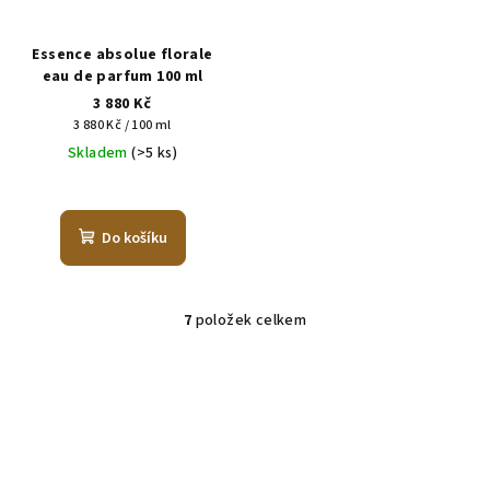
Essence absolue florale
eau de parfum 100 ml
3 880 Kč
Měrná
3 880 Kč / 100 ml
cena:
Skladem
(>5 ks)
Do košíku
7
položek celkem
O
v
l
á
d
a
c