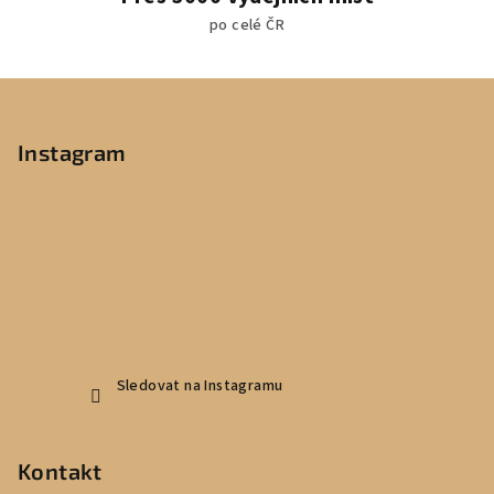
po celé ČR
Z
á
p
Instagram
a
t
í
Sledovat na Instagramu
Kontakt