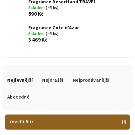
Fragrance Desertland TRAVEL
Skladem
(>5 ks)
890 Kč
Fragrance Cote d’Azur
Skladem
(>5 ks)
3 469 Kč
Ř
a
Nejlevnější
Nejdražší
Nejprodávanější
z
e
Abecedně
n
í
p
Otevřít filtr
r