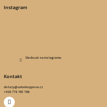
á
p
Instagram
a
t
í
Sledovat na Instagramu
Kontakt
dotazy
@
salonkoppova.cz
+420 776 765 766