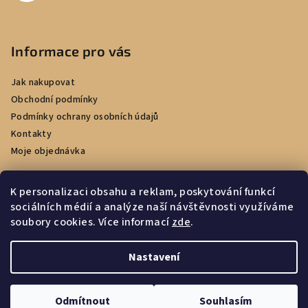
Informace pro vás
Jak nakupovat
Obchodní podmínky
Podmínky ochrany osobních údajů
Kontakty
Moje objednávka
K personalizaci obsahu a reklam, poskytování funkcí
sociálních médií a analýze naší návštěvnosti využíváme
Facebook
soubory cookies. Více informací
zde
.
Nastavení
Copyright 2026
e-kadernictvi.cz
. Všechna práva vyhrazena.
Upravit nastavení cookies
Odmítnout
Souhlasím