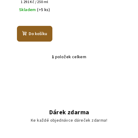
Měrná
1 291 Kč / 250 ml
u
cena:
Skladem
(>5 ks)
k
t
ů
Do košíku
1
položek celkem
O
v
l
á
d
a
c
í
Dárek zdarma
p
Ke každé objednávce dáreček zdarma!
r
v
k