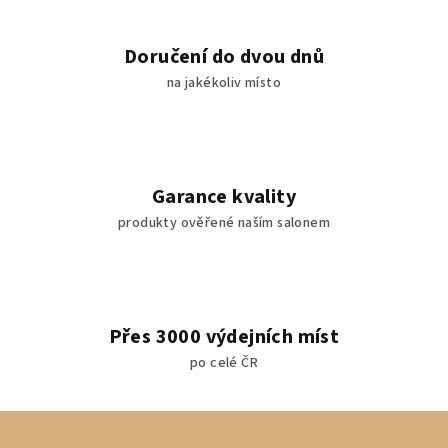
y
v
Doručení do dvou dnů
ý
na jakékoliv místo
p
i
s
u
Garance kvality
produkty ověřené naším salonem
Přes 3000 výdejních míst
po celé ČR
Z