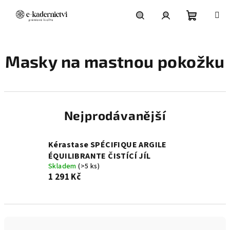
Přejít
na
obsah
Nákupní
Hledat
Přihlášení
Masky na mastnou pokožku
košík
Nejprodávanější
Kérastase SPÉCIFIQUE ARGILE
ÉQUILIBRANTE ČISTÍCÍ JÍL
Skladem
(>5 ks)
1 291 Kč
Ř