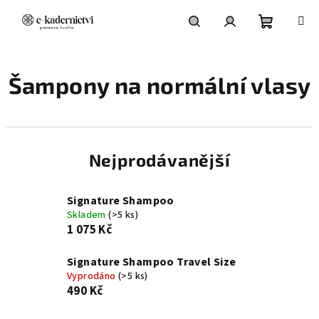
Přejít
na
obsah
Nákupní
Hledat
Přihlášení
Šampony na normální vlasy
košík
Nejprodávanější
Signature Shampoo
Skladem
(>5 ks)
1 075 Kč
Signature Shampoo Travel Size
Vyprodáno
(>5 ks)
490 Kč