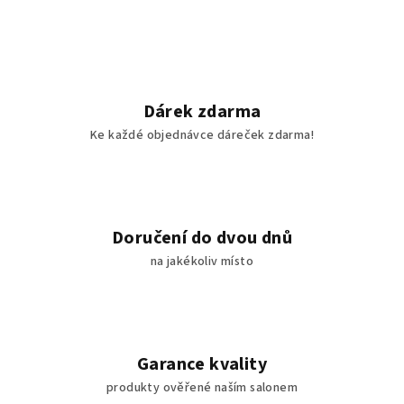
á
d
a
c
í
Dárek zdarma
p
Ke každé objednávce dáreček zdarma!
r
v
k
y
v
Doručení do dvou dnů
ý
na jakékoliv místo
p
i
s
u
Garance kvality
produkty ověřené naším salonem