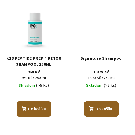
K18 PEPTIDE PREP™ DETOX
Signature Shampoo
SHAMPOO, 250ML
960 Kč
1 075 Kč
Měrná
Měrná
960 Kč / 250 ml
1 075 Kč / 250 ml
cena:
cena:
Skladem
(>5 ks)
Skladem
(>5 ks)
Do košíku
Do košíku