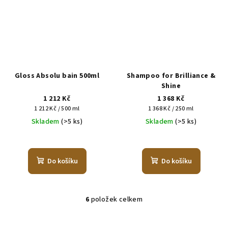
Gloss Absolu bain 500ml
Shampoo for Brilliance &
Shine
1 212 Kč
1 368 Kč
Měrná
Měrná
1 212 Kč / 500 ml
1 368 Kč / 250 ml
cena:
cena:
Skladem
(>5 ks)
Skladem
(>5 ks)
Do košíku
Do košíku
6
položek celkem
O
v
l