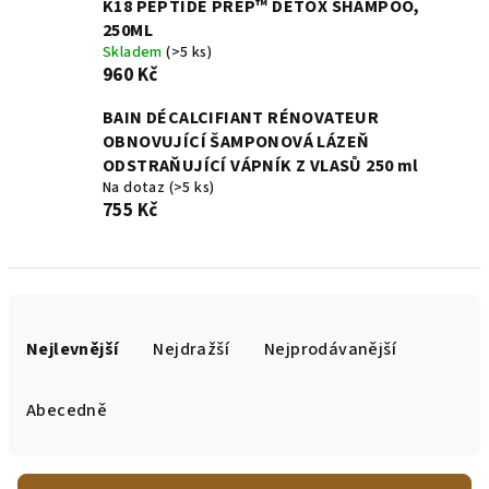
K18 PEPTIDE PREP™ DETOX SHAMPOO,
250ML
Skladem
(>5 ks)
960 Kč
BAIN DÉCALCIFIANT RÉNOVATEUR
OBNOVUJÍCÍ ŠAMPONOVÁ LÁZEŇ
ODSTRAŇUJÍCÍ VÁPNÍK Z VLASŮ 250 ml
Na dotaz
(>5 ks)
755 Kč
Ř
a
Nejlevnější
Nejdražší
Nejprodávanější
z
e
Abecedně
n
í