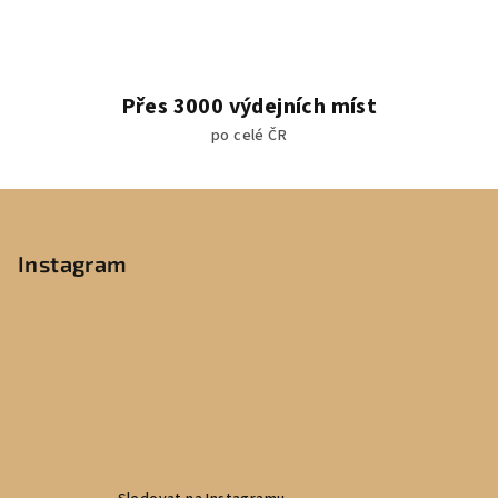
Přes 3000 výdejních míst
po celé ČR
Z
á
p
Instagram
a
t
í