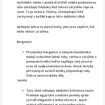
mořského vánku z jemných kvítků vyláká podmanivou
vůni odrážející hluboký klid tohoto skrytého ráje na
zemi. To je esence Tošimy, všeobjímající klid
zachycený v každé kapce této delikátní vůně.
Aplikujte lehce na pulzní body, jako jsou zápěstí, krk
nebo oblast za ušima.
Bergamot
Prosluněný bergamot a nakyslá mandarinka
malují vzduchem ladné tahy, zatímco výtažek z
pomerančového květu naplňuje celý prostor
svou až nadpozemskou krásou. Hravé dotyky
přirozených esterů hrušky připomínají tahy
štětce mistrovského díla.
Jasmín
Tato vůně odhaluje delikátní květinový motiv.
Prolínání egyptské a indické jasmíny spolu
vytváří elegantní a ladné obrazce. Jejich
oslnivá přítomnost je zvýrazněna nótou