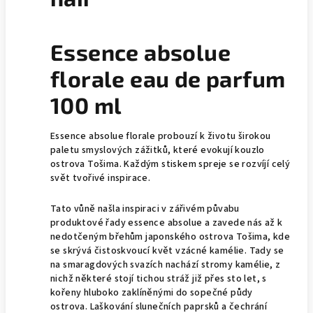
Essence absolue
florale eau de parfum
100 ml
Essence absolue florale probouzí k životu širokou
paletu smyslových zážitků, které evokují kouzlo
ostrova Tošima. Každým stiskem spreje se rozvíjí celý
svět tvořivé inspirace.
Tato vůně našla inspiraci v zářivém půvabu
produktové řady essence absolue a zavede nás až k
nedotčeným břehům japonského ostrova Tošima, kde
se skrývá čistoskvoucí květ vzácné kamélie. Tady se
na smaragdových svazích nachází stromy kamélie, z
nichž některé stojí tichou stráž již přes sto let, s
kořeny hluboko zaklíněnými do sopečné půdy
ostrova. Laškování slunečních paprsků a čechrání