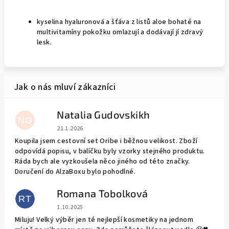
kyselina hyaluronová a šťáva z listů aloe bohaté na
multivitamíny pokožku omlazují a dodávají jí zdravý
lesk.
Natalia Gudovskikh
NG
Hodnocení obchodu je 5 z 5 hvězdiček.
21.1.2026
Koupila jsem cestovní set Oribe i běžnou velikost. Zboží
odpovídá popisu, v balíčku byly vzorky stejného produktu.
Ráda bych ale vyzkoušela něco jiného od této značky.
Doručení do AlzaBoxu bylo pohodlné.
Romana Tobolková
RT
Hodnocení obchodu je 5 z 5 hvězdiček.
1.10.2025
Miluju! Velký výběr jen té nejlepší kosmetiky na jednom