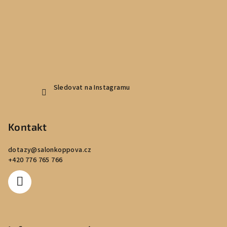
t
í
Sledovat na Instagramu
Kontakt
dotazy
@
salonkoppova.cz
+420 776 765 766