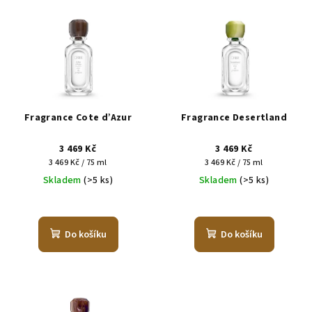
Fragrance Cote d’Azur
Fragrance Desertland
3 469 Kč
3 469 Kč
Měrná
Měrná
3 469 Kč / 75 ml
3 469 Kč / 75 ml
cena:
cena:
Skladem
(>5 ks)
Skladem
(>5 ks)
Do košíku
Do košíku