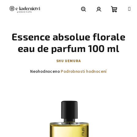
Přejít
na
obsah
Nákupní
Hledat
Přihlášení
Essence absolue florale
košík
eau de parfum 100 ml
SHU UEMURA
Průměrné
Neohodnoceno
Podrobnosti hodnocení
hodnocení
produktu
je
0,0
z
5
hvězdiček.