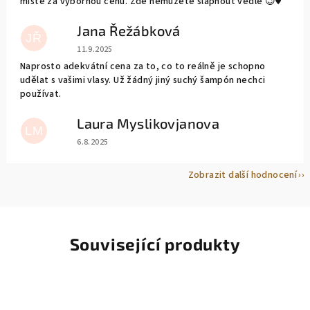
místě za výbornou cenu. Zde nemůžete šlápnout vedle 😉♥️
Jana Řežábková
JŘ
Hodnocení obchodu je 5 z 5 hvězdiček.
11.9.2025
Naprosto adekvátní cena za to, co to reálně je schopno
udělat s vašimi vlasy. Už žádný jiný suchý šampón nechci
používat.
Laura Myslikovjanova
LM
Hodnocení obchodu je 5 z 5 hvězdiček.
6.8.2025
Zobrazit další hodnocení
Související produkty