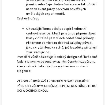
jasmínového čaje. Jedinečná kreace tak přináší
nádech avantgardy po vzoru odvážných
uměleckých experimentů.
Cedrové dřevo
Okouzlující kompozici podepírá robustní
cedrová esence, která je letmou připomínkou
krásy viditelné již v dílech nedotčené přírody.
Přítomnost ambroxu dodává tajuplný půvab,
jako skrytá hloubka stínů, jež bezděky přitahují
zrak sledujícího.
Prestižní vůně následuje ikonický design naší hvězdné
řady a je nyní vybavená výrazným černým uzávěrem,
který celou kolekci sjednocuje troškou moderní
elegance.
VAROVÁNÍ: HOŘLAVÝ I V SUCHÉM STAVU. CHRAŇTE
PŘED OTEVŘENÝM OHNĚM A TEPLEM. NESTŘÍKEJTE DO
OČÍ A OČNÍHO OKOLÍ.