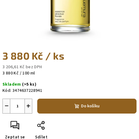
3 880 Kč
/ ks
3 206,61 Kč bez DPH
Měrná
3 880 Kč / 100 ml
cena:
Skladem
(>5 ks)
Kód:
3474637228941
−
+
Do košíku
Zeptat se
Sdílet