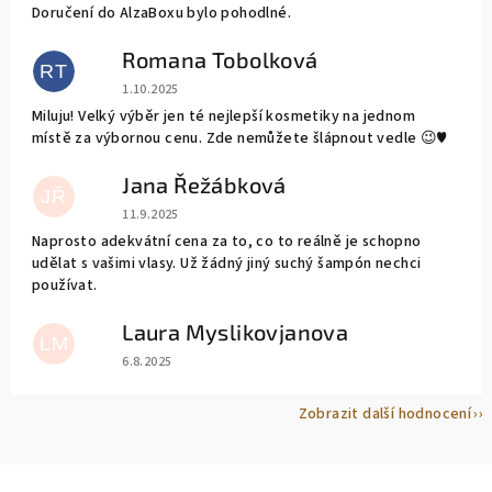
Doručení do AlzaBoxu bylo pohodlné.
Romana Tobolková
RT
Hodnocení obchodu je 5 z 5 hvězdiček.
1.10.2025
Miluju! Velký výběr jen té nejlepší kosmetiky na jednom
místě za výbornou cenu. Zde nemůžete šlápnout vedle 😉♥️
Jana Řežábková
JŘ
Hodnocení obchodu je 5 z 5 hvězdiček.
11.9.2025
Naprosto adekvátní cena za to, co to reálně je schopno
udělat s vašimi vlasy. Už žádný jiný suchý šampón nechci
používat.
Laura Myslikovjanova
LM
Hodnocení obchodu je 5 z 5 hvězdiček.
6.8.2025
Zobrazit další hodnocení