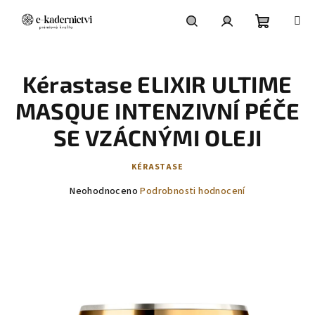
Přejít
na
obsah
Nákupní
Hledat
Přihlášení
Kérastase ELIXIR ULTIME
košík
MASQUE INTENZIVNÍ PÉČE
SE VZÁCNÝMI OLEJI
KÉRASTASE
Průměrné
Neohodnoceno
Podrobnosti hodnocení
hodnocení
produktu
je
0,0
z
5
hvězdiček.