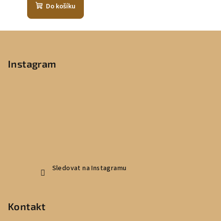
Do košíku
Z
á
p
Instagram
a
t
í
Sledovat na Instagramu
Kontakt