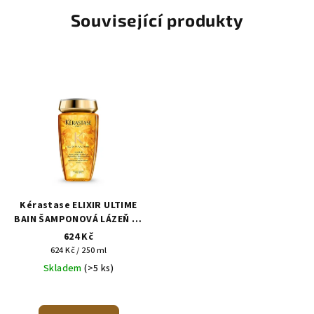
Související produkty
Kérastase ELIXIR ULTIME
BAIN ŠAMPONOVÁ LÁZEŇ SE
VZÁCNÝMI OLEJI
624 Kč
Měrná
624 Kč / 250 ml
cena:
Skladem
(>5 ks)