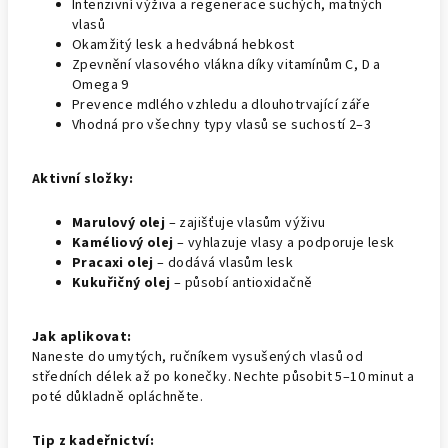
Intenzivní výživa a regenerace suchých, matných
vlasů
Okamžitý lesk a hedvábná hebkost
Zpevnění vlasového vlákna díky vitamínům C, D a
Omega 9
Prevence mdlého vzhledu a dlouhotrvající záře
Vhodná pro všechny typy vlasů se suchostí 2–3
Aktivní složky:
Marulový olej
– zajišťuje vlasům výživu
Kaméliový olej
– vyhlazuje vlasy a podporuje lesk
Pracaxi olej
– dodává vlasům lesk
Kukuřičný olej
– působí antioxidačně
Jak aplikovat:
Naneste do umytých, ručníkem vysušených vlasů od
středních délek až po konečky. Nechte působit 5–10 minut a
poté důkladně opláchněte.
Tip z kadeřnictví: