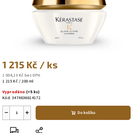
1 215 Kč
/ ks
1 004,13 Kč bez DPH
Měrná
1 215 Kč / 200 ml
cena:
Vyprodáno
(>5 ks)
Kód:
3474636614172
−
+
Do košíku