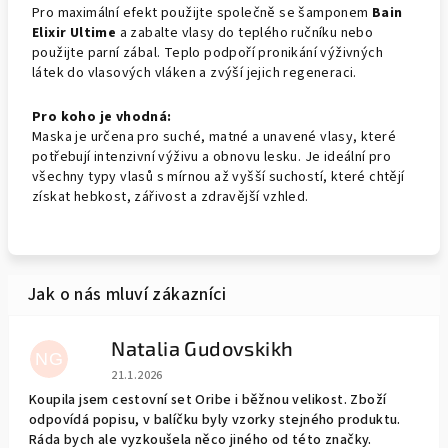
Pro maximální efekt použijte společně se šamponem
Bain
Elixir Ultime
a zabalte vlasy do teplého ručníku nebo
použijte parní zábal. Teplo podpoří pronikání výživných
látek do vlasových vláken a zvýší jejich regeneraci.
Pro koho je vhodná:
Maska je určena pro suché, matné a unavené vlasy, které
potřebují intenzivní výživu a obnovu lesku. Je ideální pro
všechny typy vlasů s mírnou až vyšší suchostí, které chtějí
získat hebkost, zářivost a zdravější vzhled.
Natalia Gudovskikh
NG
Hodnocení obchodu je 5 z 5 hvězdiček.
21.1.2026
Koupila jsem cestovní set Oribe i běžnou velikost. Zboží
odpovídá popisu, v balíčku byly vzorky stejného produktu.
Ráda bych ale vyzkoušela něco jiného od této značky.