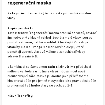
regenerační maska
Kategorie:
Intenzivní výživná maska pro suché a matné
vlasy
Popis produktu:
Tato intenzivní regenerační maska proniká do vlasů, navrací
jim hedvábný a hladký vzhled. Suché a mdlé vlasy jsou po
použití vyživené, hebké a viditelně lesklejší. Obsahuje
vitamíny C a D a Omega 9 z marulového oleje, které
pomáhají zpevnit vlasové vlákno a zanechávají vlasy
zdravější a zářivější.
V kombinaci se šamponem
Bain Elixir Ultime
předchází
mdlému vzhledu a umožňuje vlasům dosáhnout nové
dlouhotrvající záře. Maska je vhodná jako příležitostná
hloubková péče pro jemné vlasy nebo jako pravidelná péče
pro normální až hrubé vlasy se suchostí 2–3.
Hlavní benefity: