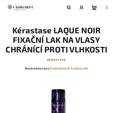
Přejít
na
obsah
Nákupní
Hledat
Přihlášení
Kérastase LAQUE NOIR
košík
FIXAČNÍ LAK NA VLASY
CHRÁNÍCÍ PROTI VLHKOSTI
KÉRASTASE
Průměrné
Neohodnoceno
Podrobnosti hodnocení
hodnocení
produktu
je
0,0
z
5
hvězdiček.