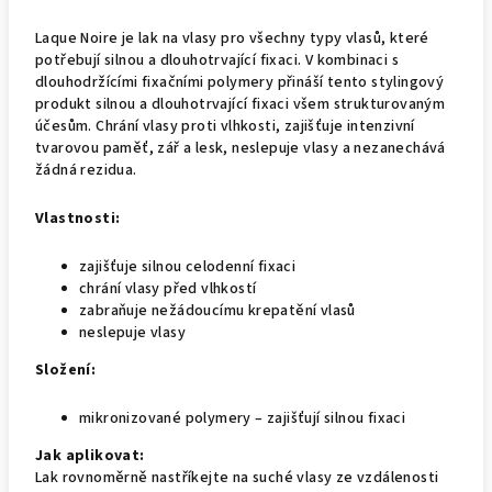
Laque Noire je lak na vlasy pro všechny typy vlasů, které
potřebují silnou a dlouhotrvající fixaci. V kombinaci s
dlouhodržícími fixačními polymery přináší tento stylingový
produkt silnou a dlouhotrvající fixaci všem strukturovaným
účesům. Chrání vlasy proti vlhkosti, zajišťuje intenzivní
tvarovou paměť, zář a lesk, neslepuje vlasy a nezanechává
žádná rezidua.
Vlastnosti:
zajišťuje silnou celodenní fixaci
chrání vlasy před vlhkostí
zabraňuje nežádoucímu krepatění vlasů
neslepuje vlasy
Složení:
mikronizované polymery – zajišťují silnou fixaci
Jak aplikovat:
Lak rovnoměrně nastříkejte na suché vlasy ze vzdálenosti