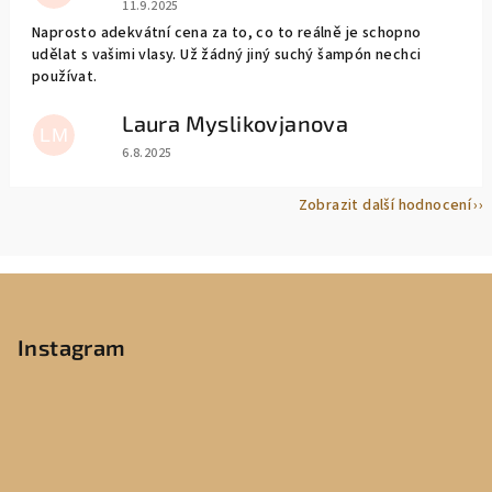
Hodnocení obchodu je 5 z 5 hvězdiček.
11.9.2025
Naprosto adekvátní cena za to, co to reálně je schopno
udělat s vašimi vlasy. Už žádný jiný suchý šampón nechci
používat.
Laura Myslikovjanova
LM
Hodnocení obchodu je 5 z 5 hvězdiček.
6.8.2025
Zobrazit další hodnocení
Z
á
p
Instagram
a
t
í