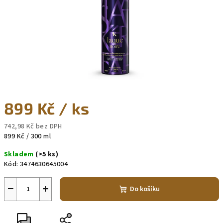
899 Kč
/ ks
742,98 Kč bez DPH
Měrná
899 Kč / 300 ml
cena:
Skladem
(>5 ks)
Kód:
3474630645004
−
+
Do košíku