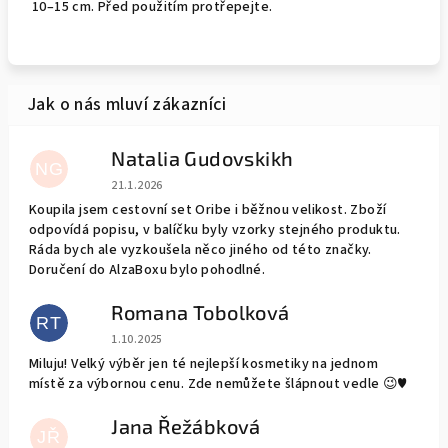
10–15 cm. Před použitím protřepejte.
Natalia Gudovskikh
NG
Hodnocení obchodu je 5 z 5 hvězdiček.
21.1.2026
Koupila jsem cestovní set Oribe i běžnou velikost. Zboží
odpovídá popisu, v balíčku byly vzorky stejného produktu.
Ráda bych ale vyzkoušela něco jiného od této značky.
Doručení do AlzaBoxu bylo pohodlné.
Romana Tobolková
RT
Hodnocení obchodu je 5 z 5 hvězdiček.
1.10.2025
Miluju! Velký výběr jen té nejlepší kosmetiky na jednom
místě za výbornou cenu. Zde nemůžete šlápnout vedle 😉♥️
Jana Řežábková
JŘ