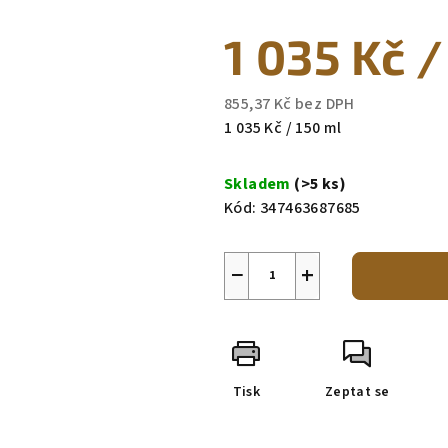
produktu
1 035 Kč
/
je
0,0
z
855,37 Kč bez DPH
5
Měrná
1 035 Kč / 150 ml
hvězdiček.
cena:
Skladem
(>5 ks)
Kód:
347463687685
−
+
Tisk
Zeptat se