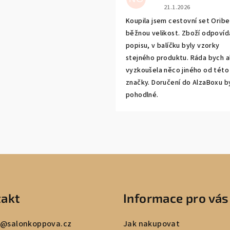
Hodnocení obchodu j
21.1.2026
Koupila jsem cestovní set Oribe 
běžnou velikost. Zboží odpovíd
popisu, v balíčku byly vzorky
stejného produktu. Ráda bych a
vyzkoušela něco jiného od této
značky. Doručení do AlzaBoxu b
pohodlné.
akt
Informace pro vás
@
salonkoppova.cz
Jak nakupovat