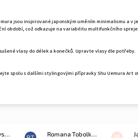
mura jsou inspirované japonským uměním minimalismu a v jeji
ní období, což odkazuje na variabilitu multifunkčního spreje,
sušené vlasy do délek a konečků. Upravte vlasy dle potřeby.
vejte spolu s dalšími stylingovými přípravky Shu Uemura Art 
Natalia Gudovskikh
Romana Tobolková
J
RT
JŘ