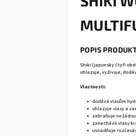
SHIKI 
MULTIF
POPIS PRODUK
Shiki (japonsky čtyři ob
uhlazuje, vyživuje, dodá
Vlastnosti:
dodává vlasům hydr
uhlazuje vlasy a z
zabraňuje nežádou
zanechává vlasy kr
usnadňuje rozčesá