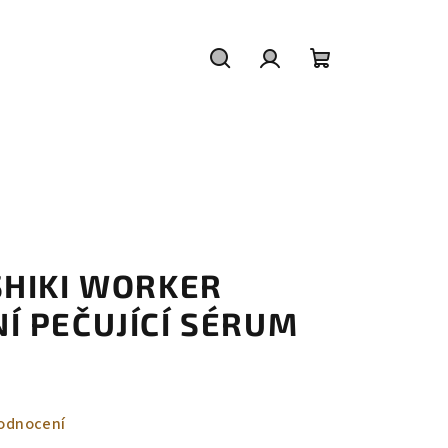
Hledat
Přihlášení
Nákupní
košík
SHIKI WORKER
Í PEČUJÍCÍ SÉRUM
odnocení