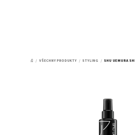
Přejít
na
obsah
/
VŠECHNY PRODUKTY
/
STYLING
/
SHU UEMURA SHI
DOMŮ