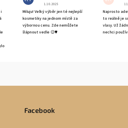
e 5 z 5 hvězdiček.
Hodnocení obchodu je 5 z 5 hvězdiček.
Ho
1.10.2025
11
i
Miluju! Velký výběr jen té nejlepší
Naprosto adek
á
kosmetiky na jednom místě za
to reálně je 
výbornou cenu. Zde nemůžete
vlasy. Už žád
le
šlápnout vedle 😉♥️
nechci použív
ylo
Facebook