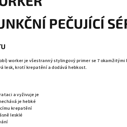
WORKER
UNKČNÍ PEČUJÍCÍ S
TU
dobí) worker je všestranný stylingový primer se 7 okamžitými
vá lesk, krotí krepatění a dodává hebkost.
ataci a vyživuje je
anechává je hebké
címu krepatění
ásně lesklé
vání