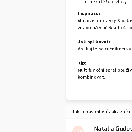
nezatěžuje vlasy
Inspirace:
Vlasové přípravky Shu Ue
znamená v překladu 4 roč
Jak aplikovat:
Aplikujte na ručníkem vy
tip:
Multifunkční sprej použí
kombinovat.
NG