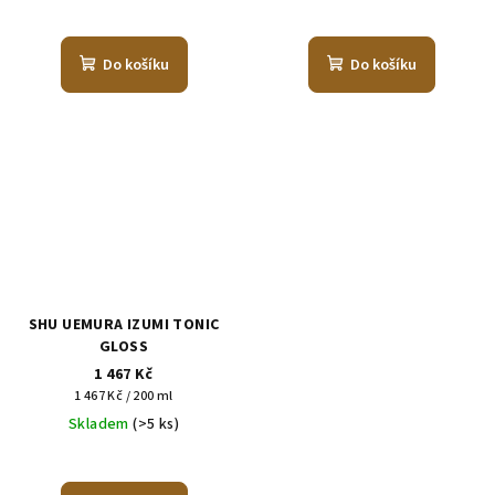
Do košíku
Do košíku
SHU UEMURA IZUMI TONIC
GLOSS
1 467 Kč
Měrná
1 467 Kč / 200 ml
cena:
Skladem
(>5 ks)