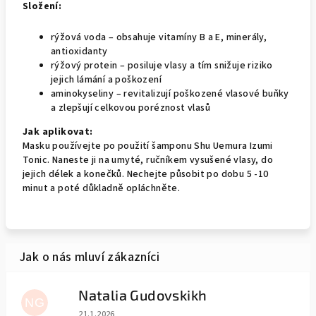
Složení:
rýžová voda – obsahuje vitamíny B a E, minerály,
antioxidanty
rýžový protein – posiluje vlasy a tím snižuje riziko
jejich lámání a poškození
aminokyseliny – revitalizují poškozené vlasové buňky
a zlepšují celkovou poréznost vlasů
Jak aplikovat:
Masku používejte po použití šamponu Shu Uemura Izumi
Tonic. Naneste ji na umyté, ručníkem vysušené vlasy, do
jejich délek a konečků. Nechejte působit po dobu 5 -10
minut a poté důkladně opláchněte.
Natalia Gudovskikh
NG
Hodnocení obchodu je 5 z 5 hvězdiček.
21.1.2026