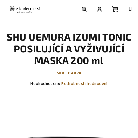
Přejít
na
obsah
Nákupní
Hledat
Přihlášení
SHU UEMURA IZUMI TONIC
košík
POSILUJÍCÍ A VYŽIVUJÍCÍ
MASKA 200 ml
SHU UEMURA
Průměrné
Neohodnoceno
Podrobnosti hodnocení
hodnocení
produktu
je
0,0
z
5
hvězdiček.