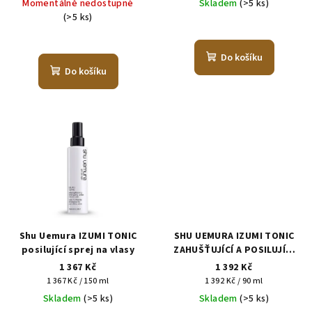
Momentálně nedostupné
Skladem
(>5 ks)
(>5 ks)
Do košíku
Do košíku
Shu Uemura IZUMI TONIC
SHU UEMURA IZUMI TONIC
posilující sprej na vlasy
ZAHUŠŤUJÍCÍ A POSILUJÍCÍ
SÉRUM 90 ml
1 367 Kč
1 392 Kč
Měrná
Měrná
1 367 Kč / 150 ml
1 392 Kč / 90 ml
cena:
cena:
Skladem
(>5 ks)
Skladem
(>5 ks)