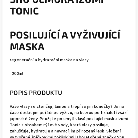
TONIC
POSILUJÍCÍ A VYŽIVUJÍCÍ
MASKA
regenerační a hydratační maska na vlasy
200ml
POPIS PRODUKTU
Vaše vlasy se ztenčují, lámou a třepí se jim konečky? Je na
čase dodat jim pořádnou výživu, na kterou po tisíciletí vsází
japonské ženy. Použijte po umytí vlasů posilující masku Izumi
Tonic s obsahem rýžové vody, která vlasy posiluje,
zahušťuje, hydratuje a navrací jim přirozený lesk. Složení
vytvořené špičkovými tokijskými laboratořemi značky Shu