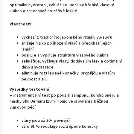
optimální hydrataci, zahušťuje, posiluje křehké vlasové
vlákno a zanechává ho zářivě lesklé.
Vlastnosti
:
vychází z tradičního japonského rituálu yu-su-ru
snižuje riziko poškození vlasů a předchází jejich
lámání
posiluje a vyplňuje strukturu vlasového vlákna
zahušťuje, vyživuje vlasy, dodává jim lesk a optimální
dávku hydratace
eliminuje roztřepené konečky, propůjčuje vlasům
pevnost a sílu
Výsledky testování:
→ instrumentální test po použití šamponu, kondicionéru a
masky Shu Uemuru Izumi Tonic ve srovnání s běžnou
vlasovou péčí
vlasy jsou až 30× pevnější
až o 91 % redukuje roztřepené konečky