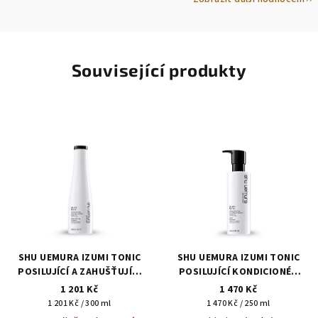
Související produkty
SHU UEMURA IZUMI TONIC
SHU UEMURA IZUMI TONIC
POSILUJÍCÍ A ZAHUŠŤUJÍCÍ
POSILUJÍCÍ KONDICIONÉR
ŠAMPON 300 ml
250 ml
1 201 Kč
1 470 Kč
Měrná
Měrná
1 201 Kč / 300 ml
1 470 Kč / 250 ml
cena:
cena: