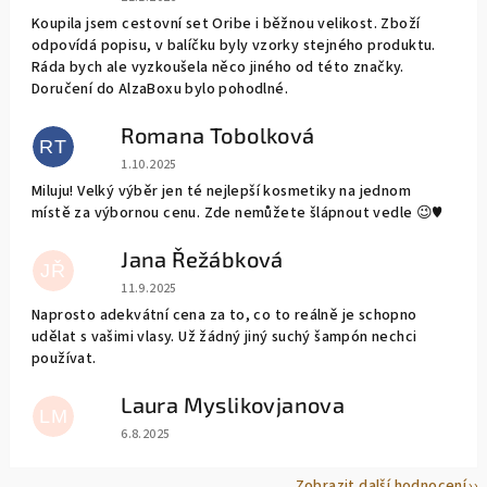
Koupila jsem cestovní set Oribe i běžnou velikost. Zboží
odpovídá popisu, v balíčku byly vzorky stejného produktu.
Ráda bych ale vyzkoušela něco jiného od této značky.
Doručení do AlzaBoxu bylo pohodlné.
Romana Tobolková
RT
Hodnocení obchodu je 5 z 5 hvězdiček.
1.10.2025
Miluju! Velký výběr jen té nejlepší kosmetiky na jednom
místě za výbornou cenu. Zde nemůžete šlápnout vedle 😉♥️
Jana Řežábková
JŘ
Hodnocení obchodu je 5 z 5 hvězdiček.
11.9.2025
Naprosto adekvátní cena za to, co to reálně je schopno
udělat s vašimi vlasy. Už žádný jiný suchý šampón nechci
používat.
Laura Myslikovjanova
LM
Hodnocení obchodu je 5 z 5 hvězdiček.
6.8.2025
Zobrazit další hodnocení