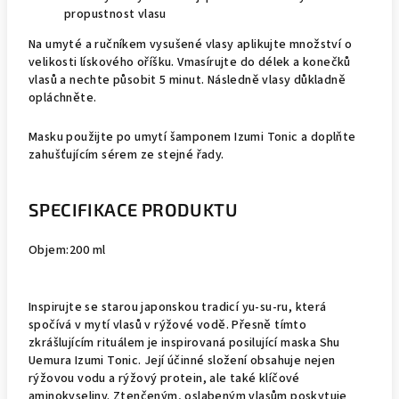
propustnost vlasu
Na umyté a ručníkem vysušené vlasy aplikujte množství o
velikosti lískového oříšku. Vmasírujte do délek a konečků
vlasů a nechte působit 5 minut. Následně vlasy důkladně
opláchněte.
Masku použijte po umytí šamponem Izumi Tonic a doplňte
zahušťujícím sérem ze stejné řady.
SPECIFIKACE PRODUKTU
Objem:
200 ml
Inspirujte se starou japonskou tradicí yu-su-ru, která
spočívá v mytí vlasů v rýžové vodě. Přesně tímto
zkrášlujícím rituálem je inspirovaná posilující maska Shu
Uemura Izumi Tonic. Její účinné složení obsahuje nejen
rýžovou vodu a rýžový protein, ale také klíčové
aminokyseliny. Ztenčeným, oslabeným vlasům poskytuje