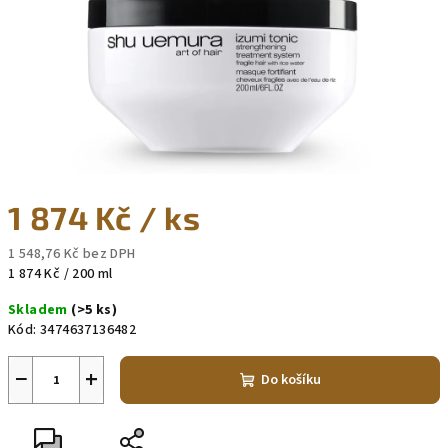
1 874 Kč
/ ks
1 548,76 Kč bez DPH
Měrná
1 874 Kč / 200 ml
cena:
Skladem
(>5 ks)
Kód:
3474637136482
−
+
Do košíku