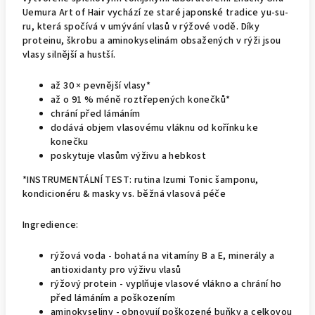
Uemura Art of Hair vychází ze staré japonské tradice yu-su-
ru, která spočívá v umývání vlasů v rýžové vodě. Díky
proteinu, škrobu a aminokyselinám obsažených v rýži jsou
vlasy silnější a hustší.
až 30 × pevnější vlasy*
až o 91 % méně roztřepených konečků*
chrání před lámáním
dodává objem vlasovému vláknu od kořínku ke
konečku
poskytuje vlasům výživu a hebkost
*INSTRUMENTÁLNÍ TEST: rutina Izumi Tonic šamponu,
kondicionéru & masky vs. běžná vlasová péče
Ingredience:
rýžová voda - bohatá na vitamíny B a E, minerály a
antioxidanty pro výživu vlasů
rýžový protein - vyplňuje vlasové vlákno a chrání ho
před lámáním a poškozením
aminokyseliny - obnovují poškozené buňky a celkovou