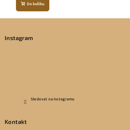
Do košíku
Z
á
p
Instagram
a
t
í
Sledovat na Instagramu
Kontakt