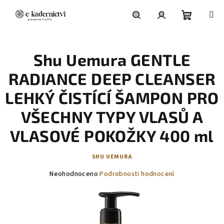
Přejít
na
obsah
Nákupní
Hledat
Přihlášení
Shu Uemura GENTLE
košík
RADIANCE DEEP CLEANSER
LEHKÝ ČISTÍCÍ ŠAMPON PRO
VŠECHNY TYPY VLASŮ A
VLASOVÉ POKOŽKY 400 ml
SHU UEMURA
Průměrné
Neohodnoceno
Podrobnosti hodnocení
hodnocení
produktu
je
0,0
z