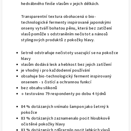
hedvábného finiše vlasům v jejich délkách.
Transparentní textura obohacená o bio-
technologické fermenty inspirované japonskými
onseny vytváří bohatou pěnu, která bez zatížení
vlasů pomůže s odstraněním nečistot a nánosů
stylingových produktů z pokožky hlavy.
šetrně odstraňuje nečistoty usazující se na pokožce
hlavy
vlasům dodává lesk a hebkost bez jejich zatížení
je vhodný i pro každodenní používání
obsahuje bio-technologický ferment inspirovaný
onsenem - s čistící a ochrannou funkcí
bez obsahu silikonů
→ testováno 79 respondenty po dobu 4 týdnů
84 % dotázaných vnímalo šampon jako šetrný k
pokožce
83 % dotázaných zaznamenalo pocit hloubkově
očistěné pokožky hlavy
83 % dotázaných zdůraznilo pocit lehkých vlasů