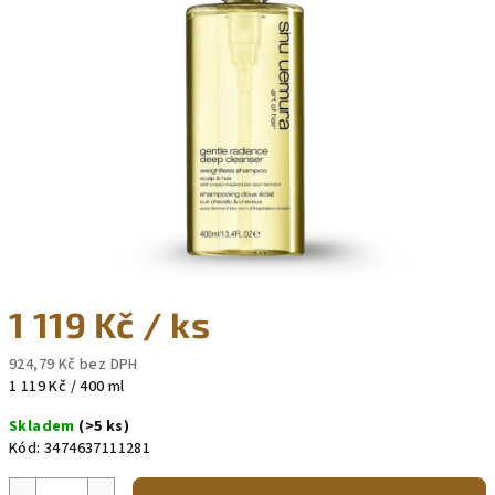
5
hvězdiček.
1 119 Kč
/ ks
924,79 Kč bez DPH
Měrná
1 119 Kč / 400 ml
cena:
Skladem
(>5 ks)
Kód:
3474637111281