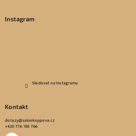
Z
á
p
Instagram
a
t
í
Sledovat na Instagramu
Kontakt
dotazy
@
salonkoppova.cz
+420 776 765 766