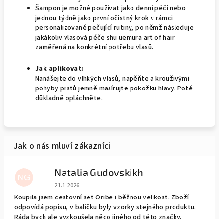
Šampon je možné používat jako denní péči nebo
jednou týdně jako první očistný krok v rámci
personalizované pečující rutiny, po němž následuje
jakákoliv vlasová péče shu uemura art of hair
zaměřená na konkrétní potřebu vlasů.
Jak aplikovat:
Nanášejte do vlhkých vlasů, napěňte a krouživými
pohyby prstů jemně masírujte pokožku hlavy. Poté
důkladně opláchněte.
Natalia Gudovskikh
NG
Hodnocení obchodu je 5 z 5 hvězdiček.
21.1.2026
Koupila jsem cestovní set Oribe i běžnou velikost. Zboží
odpovídá popisu, v balíčku byly vzorky stejného produktu.
Ráda bych ale vyzkoušela něco jiného od této značky.