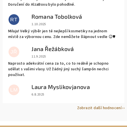
Doručení do AlzaBoxu bylo pohodlné.
Romana Tobolková
RT
Hodnocení obchodu je 5 z 5 hvězdiček.
1.10.2025
Miluju! Velký výběr jen té nejlepší kosmetiky na jednom
místě za výbornou cenu. Zde nemůžete šlápnout vedle 😉♥️
Jana Řežábková
JŘ
Hodnocení obchodu je 5 z 5 hvězdiček.
11.9.2025
Naprosto adekvátní cena za to, co to reálně je schopno
udělat s vašimi vlasy. Už žádný jiný suchý šampón nechci
používat.
Laura Myslikovjanova
LM
Hodnocení obchodu je 5 z 5 hvězdiček.
6.8.2025
Zobrazit další hodnocení