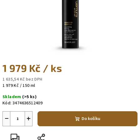
1 979 Kč
/ ks
1 635,54 Kč bez DPH
Měrná
1 979 Kč / 150 ml
cena:
Skladem
(>5 ks)
Kód:
3474636512409
−
+
Do košíku