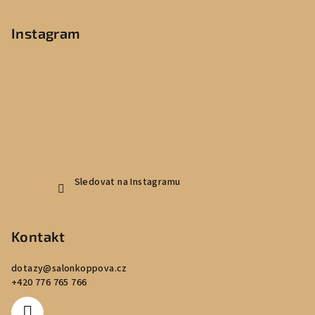
á
p
Instagram
a
t
í
Sledovat na Instagramu
Kontakt
dotazy
@
salonkoppova.cz
+420 776 765 766