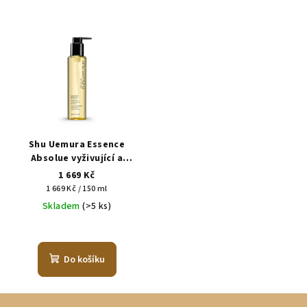
Shu Uemura Essence
Absolue vyživující a
hydratující olej na vlasy
1 669 Kč
Měrná
1 669 Kč / 150 ml
cena:
Skladem
(>5 ks)
Do košíku
Z