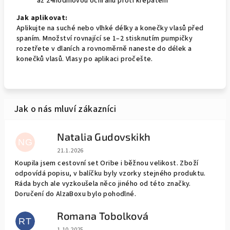
až 24hodinovou ochranu proti krepatění
Jak aplikovat:
Aplikujte na suché nebo vlhké délky a konečky vlasů před
spaním. Množství rovnající se 1–2 stisknutím pumpičky
rozetřete v dlaních a rovnoměrně naneste do délek a
konečků vlasů. Vlasy po aplikaci pročešte.
Natalia Gudovskikh
NG
Hodnocení obchodu je 5 z 5 hvězdiček.
21.1.2026
Koupila jsem cestovní set Oribe i běžnou velikost. Zboží
odpovídá popisu, v balíčku byly vzorky stejného produktu.
Ráda bych ale vyzkoušela něco jiného od této značky.
Doručení do AlzaBoxu bylo pohodlné.
Romana Tobolková
RT
Hodnocení obchodu je 5 z 5 hvězdiček.
1.10.2025