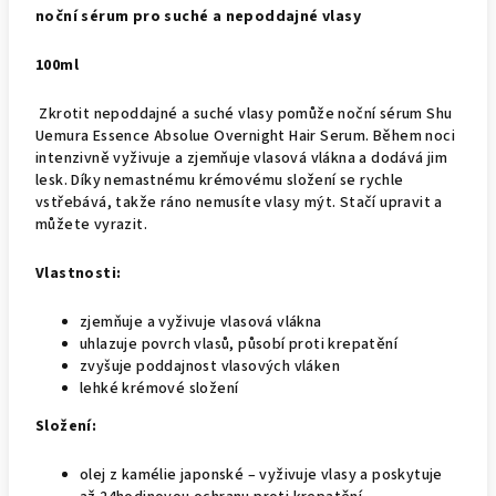
noční sérum pro suché a nepoddajné vlasy
100ml
Zkrotit nepoddajné a suché vlasy pomůže noční sérum Shu
Uemura Essence Absolue Overnight Hair Serum. Během noci
intenzivně vyživuje a zjemňuje vlasová vlákna a dodává jim
lesk. Díky nemastnému krémovému složení se rychle
vstřebává, takže ráno nemusíte vlasy mýt. Stačí upravit a
můžete vyrazit.
Vlastnosti:
zjemňuje a vyživuje vlasová vlákna
uhlazuje povrch vlasů, působí proti krepatění
zvyšuje poddajnost vlasových vláken
lehké krémové složení
Složení:
olej z kamélie japonské – vyživuje vlasy a poskytuje