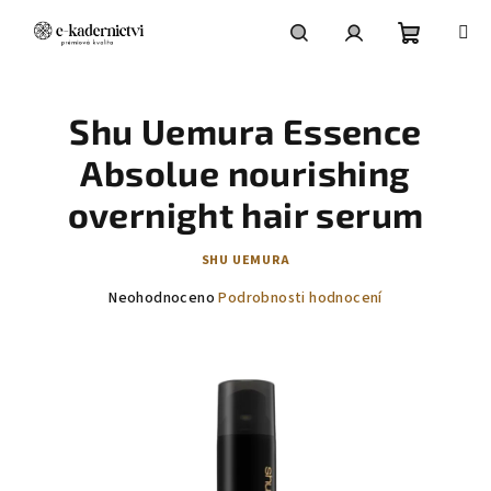
Přejít
na
obsah
Nákupní
Hledat
Přihlášení
Shu Uemura Essence
košík
Absolue nourishing
overnight hair serum
SHU UEMURA
Průměrné
Neohodnoceno
Podrobnosti hodnocení
hodnocení
produktu
je
0,0
z
5
hvězdiček.