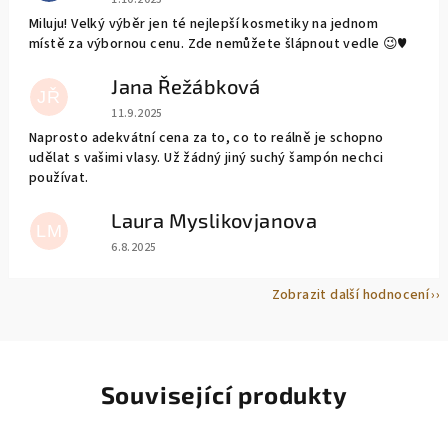
Miluju! Velký výběr jen té nejlepší kosmetiky na jednom
místě za výbornou cenu. Zde nemůžete šlápnout vedle 😉♥️
Jana Řežábková
JŘ
Hodnocení obchodu je 5 z 5 hvězdiček.
11.9.2025
Naprosto adekvátní cena za to, co to reálně je schopno
udělat s vašimi vlasy. Už žádný jiný suchý šampón nechci
používat.
Laura Myslikovjanova
LM
Hodnocení obchodu je 5 z 5 hvězdiček.
6.8.2025
Zobrazit další hodnocení
Související produkty