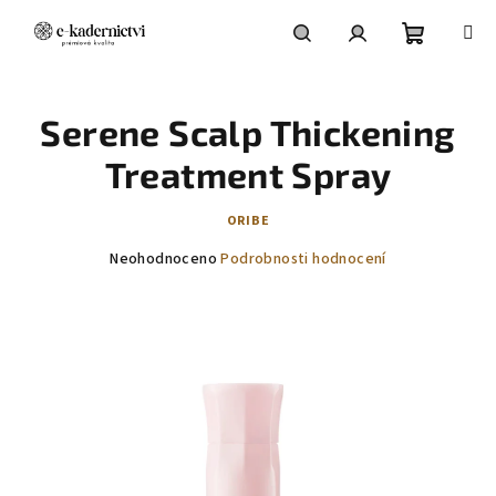
Přejít
na
obsah
Nákupní
Hledat
Přihlášení
Serene Scalp Thickening
košík
Treatment Spray
ORIBE
Průměrné
Neohodnoceno
Podrobnosti hodnocení
hodnocení
produktu
je
0,0
z
5
hvězdiček.