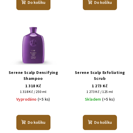
Do košíku
Do košíku
Serene Scalp Densifying
Serene Scalp Exfoliating
Shampoo
Scrub
1 318 Kč
1 273 Kč
Měrná
Měrná
1 318 Kč / 250 ml
1 273 Kč / 125 ml
cena:
cena:
Vyprodáno
(>5 ks)
Skladem
(>5 ks)
Do košíku
Do košíku