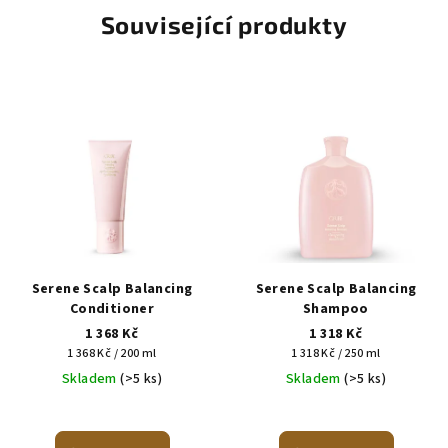
Související produkty
Serene Scalp Balancing
Serene Scalp Balancing
Conditioner
Shampoo
1 368 Kč
1 318 Kč
Měrná
Měrná
1 368 Kč / 200 ml
1 318 Kč / 250 ml
cena:
cena:
Skladem
(>5 ks)
Skladem
(>5 ks)