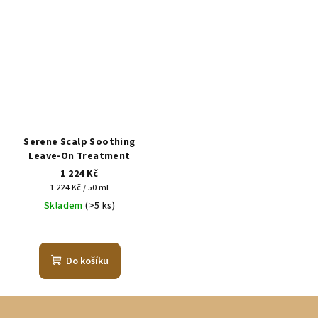
Serene Scalp Soothing
Leave-On Treatment
1 224 Kč
Měrná
1 224 Kč / 50 ml
cena:
Skladem
(>5 ks)
Do košíku
Z