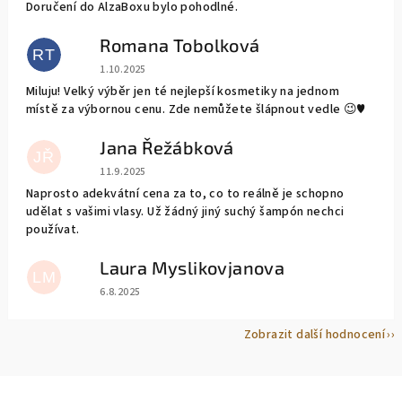
Doručení do AlzaBoxu bylo pohodlné.
Romana Tobolková
RT
Hodnocení obchodu je 5 z 5 hvězdiček.
1.10.2025
Miluju! Velký výběr jen té nejlepší kosmetiky na jednom
místě za výbornou cenu. Zde nemůžete šlápnout vedle 😉♥️
Jana Řežábková
JŘ
Hodnocení obchodu je 5 z 5 hvězdiček.
11.9.2025
Naprosto adekvátní cena za to, co to reálně je schopno
udělat s vašimi vlasy. Už žádný jiný suchý šampón nechci
používat.
Laura Myslikovjanova
LM
Hodnocení obchodu je 5 z 5 hvězdiček.
6.8.2025
Zobrazit další hodnocení