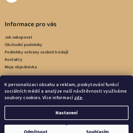
Informace pro vás
Jak nakupovat
Obchodní podmínky
Podmínky ochrany osobních údajů
Kontakty
Moje objednávka
K personalizaci obsahu a reklam, poskytování funkcí
sociálních médií a analýze naší návštěvnosti využíváme
Facebook
soubory cookies. Více informací
zde
.
Nastavení
Copyright 2026
e-kadernictvi.cz
. Všechna práva vyhrazena.
Upravit nastavení cookies
Odmítnout
Souhlasím