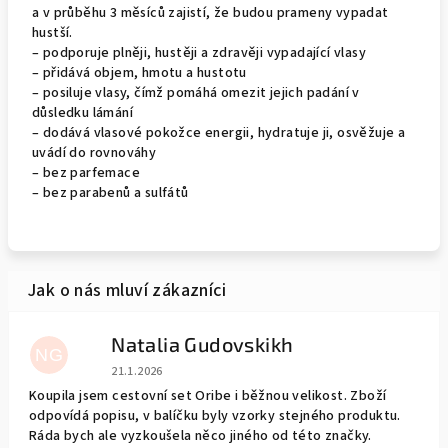
a v průběhu 3 měsíců zajistí, že budou prameny vypadat
hustší.
– podporuje plněji, hustěji a zdravěji vypadající vlasy
– přidává objem, hmotu a hustotu
– posiluje vlasy, čímž pomáhá omezit jejich padání v
důsledku lámání
– dodává vlasové pokožce energii, hydratuje ji, osvěžuje a
uvádí do rovnováhy
– bez parfemace
– bez parabenů a sulfátů
Natalia Gudovskikh
NG
Hodnocení obchodu je 5 z 5 hvězdiček.
21.1.2026
Koupila jsem cestovní set Oribe i běžnou velikost. Zboží
odpovídá popisu, v balíčku byly vzorky stejného produktu.
Ráda bych ale vyzkoušela něco jiného od této značky.