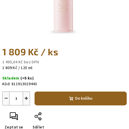
1 809 Kč
/ ks
1 495,04 Kč bez DPH
Měrná
1 809 Kč / 125 ml
cena:
Skladem
(>5 ks)
Kód:
811913019443
−
+
Do košíku
Zeptat se
Sdílet