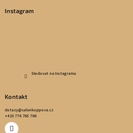
á
p
Instagram
a
t
í
Sledovat na Instagramu
Kontakt
dotazy
@
salonkoppova.cz
+420 776 765 766