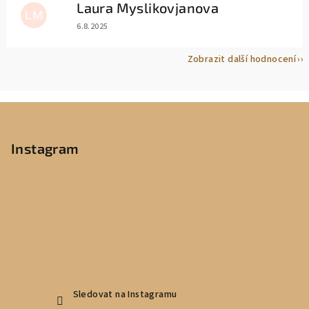
Laura Myslikovjanova
LM
Hodnocení obchodu je 5 z 5 hvězdiček.
6.8.2025
Zobrazit další hodnocení
Z
á
p
Instagram
a
t
í
Sledovat na Instagramu