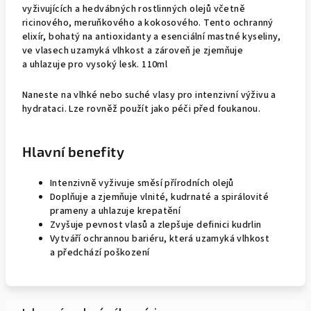
vyživujících a hedvábných rostlinných olejů včetně
ricinového, meruňkového a kokosového. Tento ochranný
elixír, bohatý na antioxidanty a esenciální mastné kyseliny,
ve vlasech uzamyká vlhkost a zároveň je zjemňuje
a uhlazuje pro vysoký lesk. 110ml
Naneste na vlhké nebo suché vlasy pro intenzivní výživu a
hydrataci. Lze rovněž použít jako péči před foukanou.
Hlavní benefity
Intenzivně vyživuje směsí přírodních olejů
Doplňuje a zjemňuje vlnité, kudrnaté a spirálovité
prameny a uhlazuje krepatění
Zvyšuje pevnost vlasů a zlepšuje definici kudrlin
Vytváří ochrannou bariéru, která uzamyká vlhkost
a předchází poškození