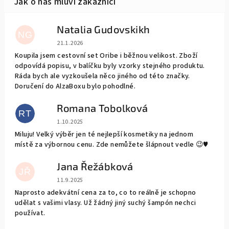
Natalia Gudovskikh
NG
Hodnocení obchodu je 5 z 5 hvězdiček.
21.1.2026
Koupila jsem cestovní set Oribe i běžnou velikost. Zboží
odpovídá popisu, v balíčku byly vzorky stejného produktu.
Ráda bych ale vyzkoušela něco jiného od této značky.
Doručení do AlzaBoxu bylo pohodlné.
Romana Tobolková
RT
Hodnocení obchodu je 5 z 5 hvězdiček.
1.10.2025
Miluju! Velký výběr jen té nejlepší kosmetiky na jednom
místě za výbornou cenu. Zde nemůžete šlápnout vedle 😉♥️
Jana Řežábková
JŘ
Hodnocení obchodu je 5 z 5 hvězdiček.
11.9.2025
Naprosto adekvátní cena za to, co to reálně je schopno
udělat s vašimi vlasy. Už žádný jiný suchý šampón nechci
používat.