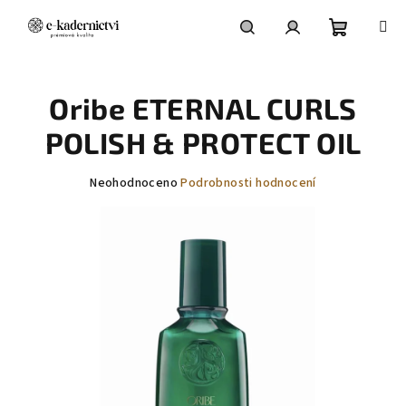
Přejít
na
obsah
Nákupní
Hledat
Přihlášení
Oribe ETERNAL CURLS
košík
POLISH & PROTECT OIL
Průměrné
Neohodnoceno
Podrobnosti hodnocení
hodnocení
produktu
je
0,0
z
5
hvězdiček.