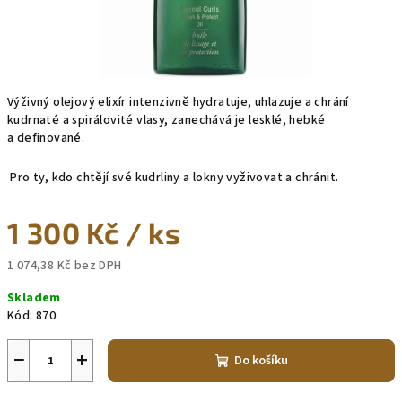
Výživný olejový elixír intenzivně hydratuje, uhlazuje a chrání
kudrnaté a spirálovité vlasy, zanechává je lesklé, hebké
a definované.
Pro ty, kdo chtějí své kudrliny a lokny vyživovat a chránit.
1 300 Kč
/ ks
1 074,38 Kč bez DPH
Měrná
Skladem
cena:
Kód:
870
−
+
Do košíku