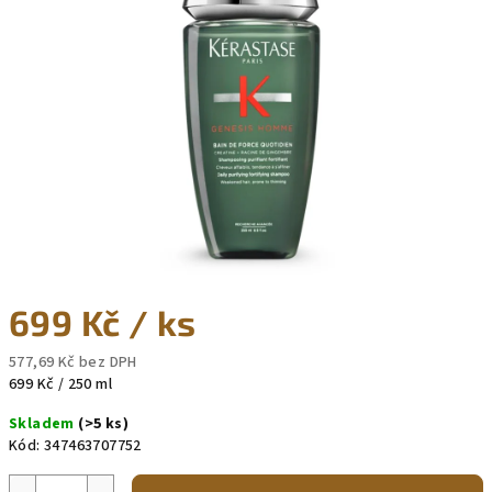
5
hvězdiček.
699 Kč
/ ks
577,69 Kč bez DPH
Měrná
699 Kč / 250 ml
cena:
Skladem
(>5 ks)
Kód:
347463707752