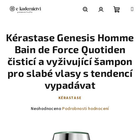
Přejít
na
obsah
Nákupní
Hledat
Přihlášení
Kérastase Genesis Homme
košík
Bain de Force Quotiden
čisticí a vyživující šampon
pro slabé vlasy s tendencí
vypadávat
KÉRASTASE
Průměrné
Neohodnoceno
Podrobnosti hodnocení
hodnocení
produktu
je
0,0
z