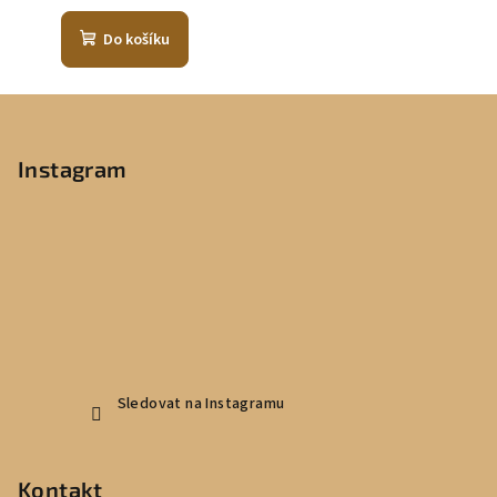
Do košíku
Z
á
p
Instagram
a
t
í
Sledovat na Instagramu
Kontakt