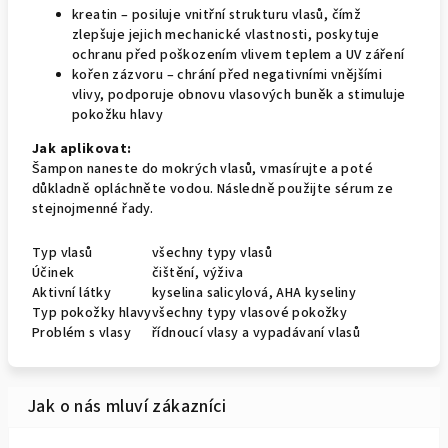
kreatin – posiluje vnitřní strukturu vlasů, čímž
zlepšuje jejich mechanické vlastnosti, poskytuje
ochranu před poškozením vlivem teplem a UV záření
kořen zázvoru – chrání před negativními vnějšími
vlivy, podporuje obnovu vlasových buněk a stimuluje
pokožku hlavy
Jak aplikovat:
Šampon naneste do mokrých vlasů, vmasírujte a poté
důkladně opláchněte vodou. Následně použijte sérum ze
stejnojmenné řady.
Typ vlasů
všechny typy vlasů
Účinek
čištění, výživa
Aktivní látky
kyselina salicylová, AHA kyseliny
Typ pokožky hlavy
všechny typy vlasové pokožky
Problém s vlasy
řídnoucí vlasy a vypadávaní vlasů