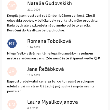
Natalia Gudovskikh
NG
Hodnocení obchodu je 5 z 5 hvězdiček.
21.1.2026
Koupila jsem cestovní set Oribe i běžnou velikost. Zboží
odpovídá popisu, v balíčku byly vzorky stejného produktu.
Ráda bych ale vyzkoušela něco jiného od této značky.
Doručení do AlzaBoxu bylo pohodlné.
Romana Tobolková
RT
Hodnocení obchodu je 5 z 5 hvězdiček.
1.10.2025
Miluju! Velký výběr jen té nejlepší kosmetiky na jednom
místě za výbornou cenu. Zde nemůžete šlápnout vedle 😉♥️
Jana Řežábková
JŘ
Hodnocení obchodu je 5 z 5 hvězdiček.
11.9.2025
Naprosto adekvátní cena za to, co to reálně je schopno
udělat s vašimi vlasy. Už žádný jiný suchý šampón nechci
používat.
Laura Myslikovjanova
LM
Hodnocení obchodu je 5 z 5 hvězdiček.
6.8.2025