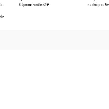
le
šlápnout vedle 😉♥️
nechci použív
ylo