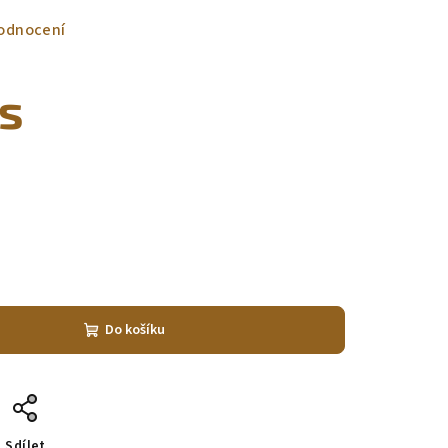
odnocení
ks
Do košíku
Sdílet