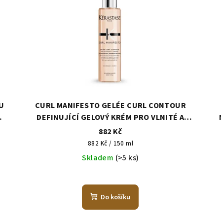
U
CURL MANIFESTO GELÉE CURL CONTOUR
DEFINUJÍCÍ GELOVÝ KRÉM PRO VLNITÉ A
KUDRNATÉ VLASY 150 ml
882 Kč
Měrná
882 Kč / 150 ml
cena:
Skladem
(>5 ks)
Do košíku