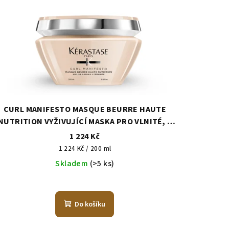
CURL MANIFESTO MASQUE BEURRE HAUTE
NUTRITION VYŽIVUJÍCÍ MASKA PRO VLNITÉ, A
KUDRNATÉ VLASY
1 224 Kč
Měrná
1 224 Kč / 200 ml
cena:
Skladem
(>5 ks)
Do košíku