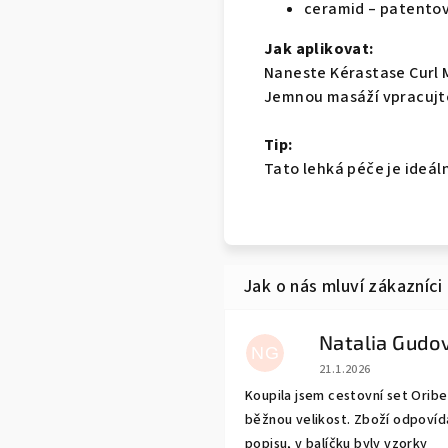
ceramid – patentova
Jak aplikovat:
Naneste Kérastase Curl M
Jemnou masáží vpracujte
Tip:
Tato lehká péče je ideál
NG
Hodnocení obchodu j
21.1.2026
Koupila jsem cestovní set Oribe 
běžnou velikost. Zboží odpovíd
popisu, v balíčku byly vzorky