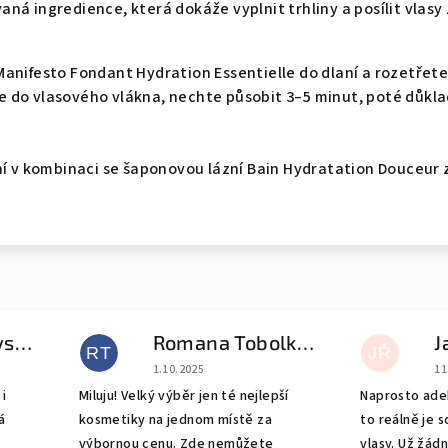
ná ingredience, která dokáže vyplnit trhliny a posílit vlasy
anifesto Fondant Hydration Essentielle do dlaní a rozetřet
 do vlasového vlákna, nechte působit 3–5 minut, poté důkl
ní v kombinaci se šaponovou lázní Bain Hydratation Douceur z
Natalia Gudovskikh
Romana Tobolková
J
RT
JŘ
e 5 z 5 hvězdiček.
Hodnocení obchodu je 5 z 5 hvězdiček.
Ho
1.10.2025
11
i
Miluju! Velký výběr jen té nejlepší
Naprosto adek
á
kosmetiky na jednom místě za
to reálně je 
výbornou cenu. Zde nemůžete
vlasy. Už žád