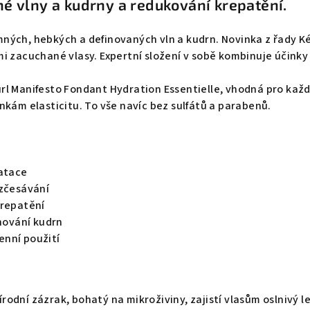
né vlny a kudrny a redukování krepatění.
ných, hebkých a definovaných vln a kudrn. Novinka z řady Ké
i zacuchané vlasy. Expertní složení v sobě kombinuje účinky
rl Manifesto Fondant Hydration Essentielle, vhodná pro každ
nkám elasticitu. To vše navíc bez sulfátů a parabenů.
ratace
ozčesávání
krepatění
inování kudrn
nní použití
odní zázrak, bohatý na mikroživiny, zajistí vlasům oslnivý l