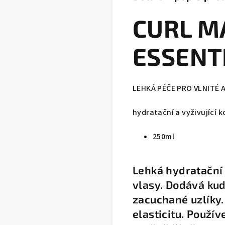
CURL M
ESSENT
LEHKÁ PÉČE PRO VLNITÉ 
hydratační a vyživující k
250ml
Lehká hydratační 
vlasy. Dodává kud
zacuchané uzlíky.
elasticitu. Použí