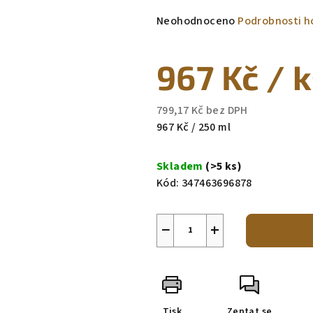
Průměrné
Neohodnoceno
Podrobnosti h
hodnocení
produktu
967 Kč
/ 
je
0,0
z
799,17 Kč bez DPH
5
Měrná
967 Kč / 250 ml
hvězdiček.
cena:
Skladem
(>5 ks)
Kód:
347463696878
−
+
Tisk
Zeptat se