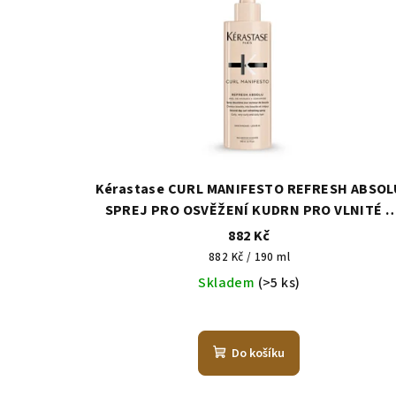
Kérastase CURL MANIFESTO REFRESH ABSOL
SPREJ PRO OSVĚŽENÍ KUDRN PRO VLNITÉ A
KUDRNATÉ VLASY 190 ml
882 Kč
Měrná
882 Kč / 190 ml
cena:
Skladem
(>5 ks)
Do košíku