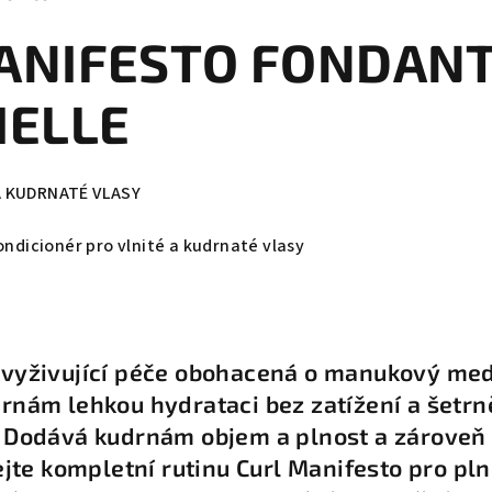
ANIFESTO FONDANT
IELLE
A KUDRNATÉ VLASY
ondicionér pro vlnité a kudrnaté vlasy
vyživující péče obohacená o manukový med 
rnám lehkou hydrataci bez zatížení a šetrn
 Dodává kudrnám objem a plnost a zároveň 
vejte kompletní rutinu Curl Manifesto pro pl