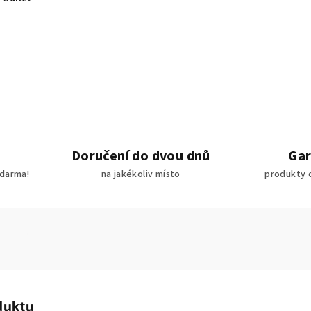
Doručení do dvou dnů
Gar
darma!
na jakékoliv místo
produkty 
duktu