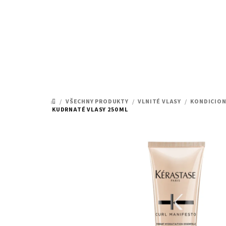
Přejít
na
obsah
/
VŠECHNY PRODUKTY
/
VLNITÉ VLASY
/
KONDICION
DOMŮ
KUDRNATÉ VLASY 250 ML