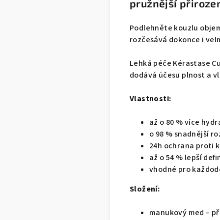
pružnější přiroze
Podlehněte kouzlu objem
rozčesává dokonce i velm
Lehká péče Kérastase Cu
dodává účesu plnost a vl
Vlastnosti:
až o 80 % více hyd
o 98 % snadnější r
24h ochrana proti 
až o 54 % lepší def
vhodné pro každode
Složení:
manukový med – přír