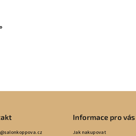
o
akt
Informace pro vás
@
salonkoppova.cz
Jak nakupovat