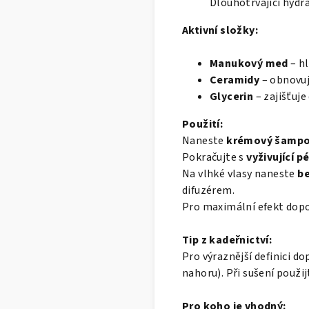
Dlouhotrvající hydr
Aktivní složky:
Manukový med
– hl
Ceramidy
– obnovuj
Glycerin
– zajišťuje
Použití:
Naneste
krémový šampo
Pokračujte s
vyživující pé
Na vlhké vlasy naneste
be
difuzérem.
Pro maximální efekt dopor
Tip z kadeřnictví:
Pro výraznější definici 
nahoru). Při sušení použij
Pro koho je vhodný: