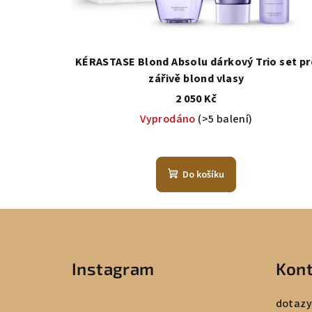
KÉRASTASE Blond Absolu dárkový Trio set pr
zářivě blond vlasy
2 050 Kč
Vyprodáno
(>5 balení)
Do košíku
Z
á
Instagram
Kont
p
a
dotazy