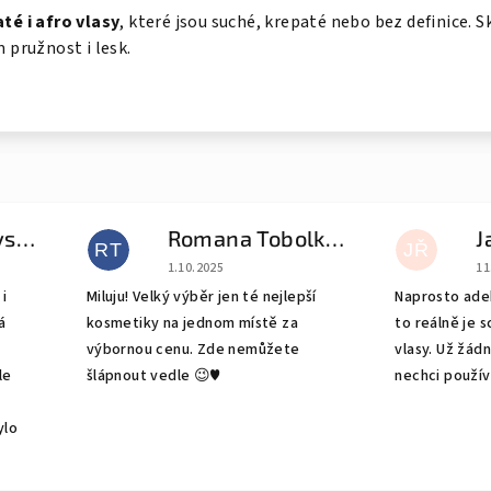
té i afro vlasy
, které jsou suché, krepaté nebo bez definice. S
m pružnost i lesk.
Natalia Gudovskikh
Romana Tobolková
J
RT
JŘ
e 5 z 5 hvězdiček.
Hodnocení obchodu je 5 z 5 hvězdiček.
Ho
1.10.2025
11
i
Miluju! Velký výběr jen té nejlepší
Naprosto adek
á
kosmetiky na jednom místě za
to reálně je 
výbornou cenu. Zde nemůžete
vlasy. Už žád
le
šlápnout vedle 😉♥️
nechci použív
ylo