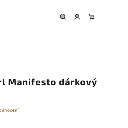
Hledat
Přihlášení
Nákupní
košík
rl Manifesto dárkový
odnocení