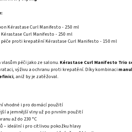
e:
on Kérastase Curl Manifesto - 250 ml
e Kérastase Curl Manifesto - 250 ml
péče proti krepatění Kérastase Curl Manifesto - 150 ml
vlasům péči jako ze salonu.
Kérastase Curl Manifesto Trio s
ataci, výživu a ochranu proti krepatění. Díky kombinaci
manuk
finici
, aniž by je zatěžoval.
ní vhodné i pro domácí použití
jší a jemnější vlny už po prvním použití
ranu až do 230 °C
tů – ideální i pro citlivou pokožku hlavy