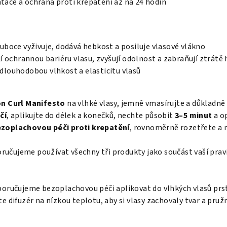
atace a ochrana proti krepatění až na 24 hodin
uboce vyživuje, dodává hebkost a posiluje vlasové vlákno
í ochrannou bariéru vlasu, zvyšují odolnost a zabraňují ztrátě
 dlouhodobou vlhkost a elasticitu vlasů
n Curl Manifesto
na vlhké vlasy, jemně vmasírujte a důkladně
čí
, aplikujte do délek a konečků, nechte působit
3–5 minut
a o
zoplachovou péči proti krepatění
, rovnoměrně rozetřete a 
učujeme používat všechny tři produkty jako součást vaší pravi
doporučujeme bezoplachovou péči aplikovat do vlhkých vlasů p
te difuzér na nízkou teplotu, aby si vlasy zachovaly tvar a pruž