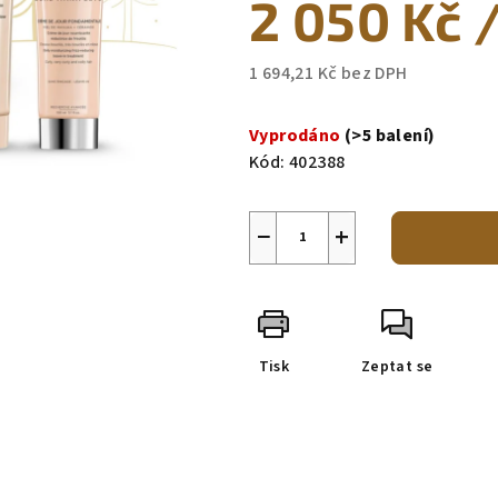
2 050 Kč
je
0,0
z
1 694,21 Kč bez DPH
5
Měrná
hvězdiček.
cena:
Vyprodáno
(>5 balení)
Kód:
402388
−
+
Tisk
Zeptat se