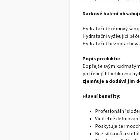
Darkové balení obsahuj
Hydratační krémový šamp
Hydratační vyživující péč
Hydratační bezoplachová 
Popis produktu:
Dopřejte svým kudrnatým 
potřebují hloubkovou hydr
zjemňuje a dodává jim de
Hlavní benefity:
Profesionální slože
Viditelně definovaně
Poskytuje termooch
Bez silikonů a sulfá