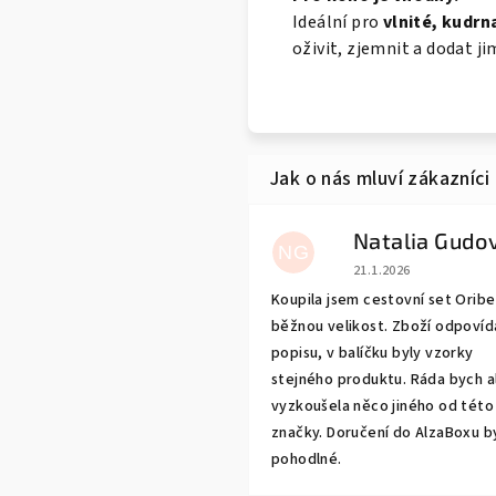
Ideální pro
vlnité, kudrna
oživit, zjemnit a dodat ji
NG
Hodnocení obchodu j
21.1.2026
Koupila jsem cestovní set Oribe 
běžnou velikost. Zboží odpovíd
popisu, v balíčku byly vzorky
stejného produktu. Ráda bych a
vyzkoušela něco jiného od této
značky. Doručení do AlzaBoxu b
pohodlné.