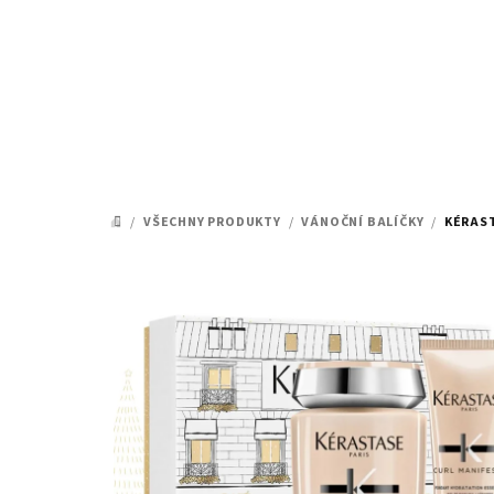
Přejít
na
obsah
/
VŠECHNY PRODUKTY
/
VÁNOČNÍ BALÍČKY
/
KÉRAST
DOMŮ