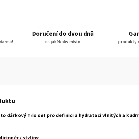
Doručení do dvou dnů
Gar
darma!
na jakékoliv místo
produkty 
duktu
o dárkový Trio set pro definici a hydrataci vlnitých a kudr
icionér / styling