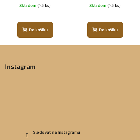
cena:
cena:
Skladem
(>5 ks)
Skladem
(>5 ks)
Do košíku
Do košíku
Z
á
p
Instagram
a
t
í
Sledovat na Instagramu