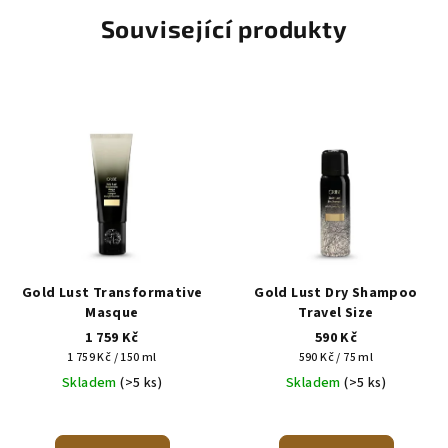
Související produkty
Gold Lust Transformative
Gold Lust Dry Shampoo
Masque
Travel Size
1 759 Kč
590 Kč
Měrná
Měrná
1 759 Kč / 150 ml
590 Kč / 75 ml
cena:
cena:
Skladem
(>5 ks)
Skladem
(>5 ks)