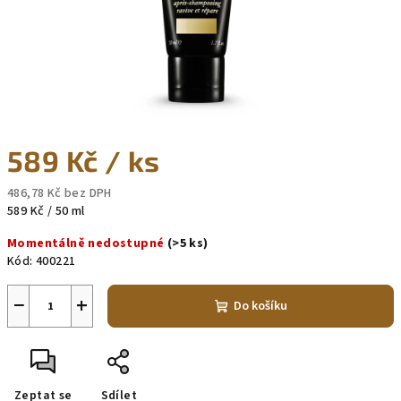
589 Kč
/ ks
486,78 Kč bez DPH
Měrná
589 Kč / 50 ml
cena:
Momentálně nedostupné
(>5 ks)
Kód:
400221
−
+
Do košíku
Zeptat se
Sdílet