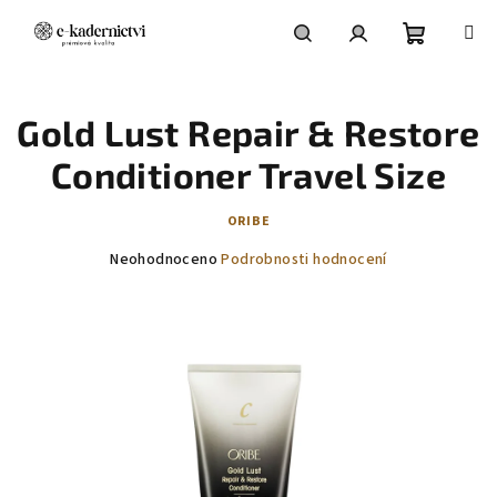
Přejít
na
obsah
Nákupní
Hledat
Přihlášení
Gold Lust Repair & Restore
košík
Conditioner Travel Size
ORIBE
Průměrné
Neohodnoceno
Podrobnosti hodnocení
hodnocení
produktu
je
0,0
z
5
hvězdiček.