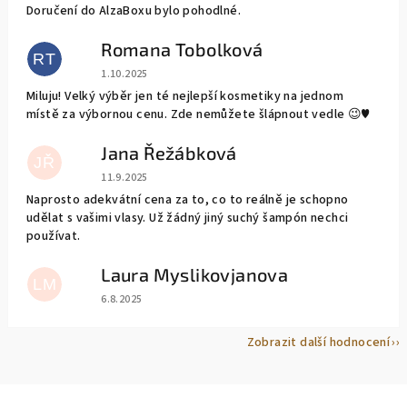
Doručení do AlzaBoxu bylo pohodlné.
Romana Tobolková
RT
Hodnocení obchodu je 5 z 5 hvězdiček.
1.10.2025
Miluju! Velký výběr jen té nejlepší kosmetiky na jednom
místě za výbornou cenu. Zde nemůžete šlápnout vedle 😉♥️
Jana Řežábková
JŘ
Hodnocení obchodu je 5 z 5 hvězdiček.
11.9.2025
Naprosto adekvátní cena za to, co to reálně je schopno
udělat s vašimi vlasy. Už žádný jiný suchý šampón nechci
používat.
Laura Myslikovjanova
LM
Hodnocení obchodu je 5 z 5 hvězdiček.
6.8.2025
Zobrazit další hodnocení