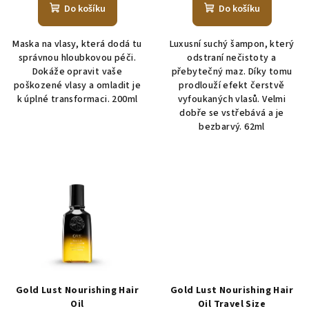
Do košíku
Do košíku
Maska na vlasy, která dodá tu
Luxusní suchý šampon, který
správnou hloubkovou péči.
odstraní nečistoty a
Dokáže opravit vaše
přebytečný maz. Díky tomu
poškozené vlasy a omladit je
prodlouží efekt čerstvě
k úplné transformaci. 200ml
vyfoukaných vlasů. Velmi
dobře se vstřebává a je
bezbarvý. 62ml
Gold Lust Nourishing Hair
Gold Lust Nourishing Hair
Oil
Oil Travel Size