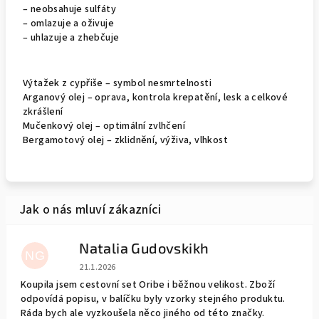
– neobsahuje sulfáty
– omlazuje a oživuje
– uhlazuje a zhebčuje
Výtažek z cypřiše – symbol nesmrtelnosti
Arganový olej – oprava, kontrola krepatění, lesk a celkové
zkrášlení
Mučenkový olej – optimální zvlhčení
Bergamotový olej – zklidnění, výživa, vlhkost
Natalia Gudovskikh
NG
Hodnocení obchodu je 5 z 5 hvězdiček.
21.1.2026
Koupila jsem cestovní set Oribe i běžnou velikost. Zboží
odpovídá popisu, v balíčku byly vzorky stejného produktu.
Ráda bych ale vyzkoušela něco jiného od této značky.