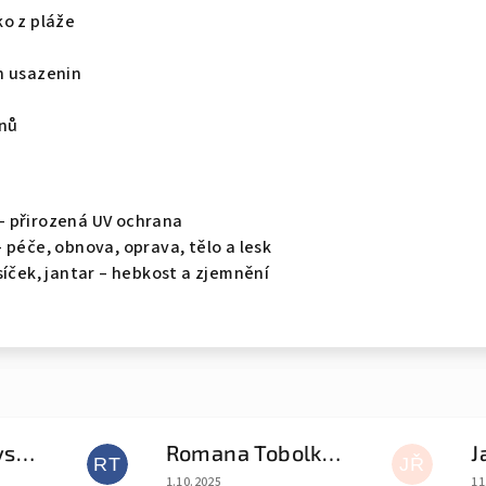
ko z pláže
h usazenin
nů
– přirozená UV ochrana
 péče, obnova, oprava, tělo a lesk
síček, jantar – hebkost a zjemnění
Natalia Gudovskikh
Romana Tobolková
J
RT
JŘ
e 5 z 5 hvězdiček.
Hodnocení obchodu je 5 z 5 hvězdiček.
Ho
1.10.2025
11