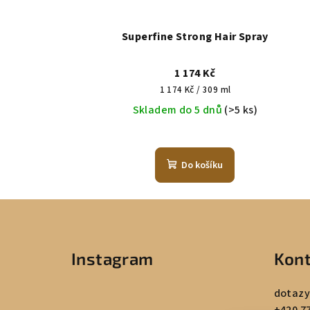
Superfine Strong Hair Spray
1 174 Kč
Měrná
1 174 Kč / 309 ml
cena:
Skladem do 5 dnů
(>5 ks)
Do košíku
Z
á
Instagram
Kont
p
a
dotazy
+420 7