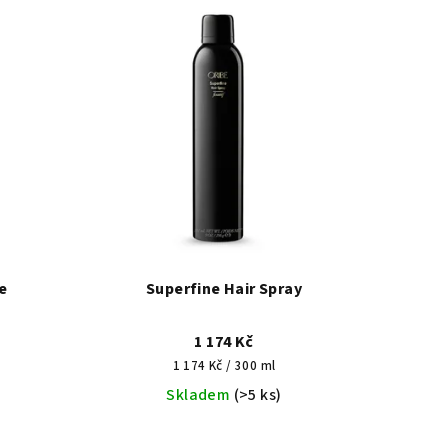
e
Superfine Hair Spray
1 174 Kč
Měrná
1 174 Kč / 300 ml
cena:
Skladem
(>5 ks)