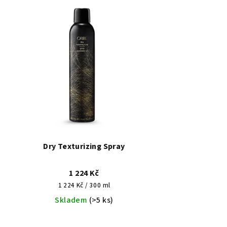
Dry Texturizing Spray
1 224 Kč
Měrná
1 224 Kč / 300 ml
cena:
Skladem
(>5 ks)