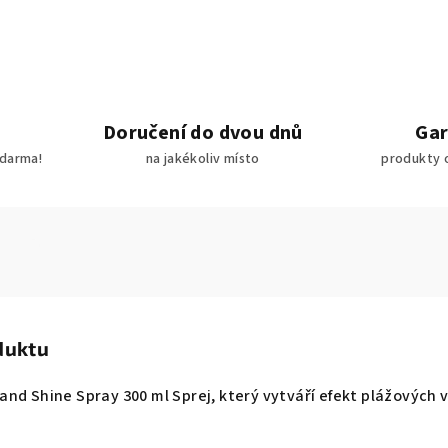
Doručení do dvou dnů
Gar
darma!
na jakékoliv místo
produkty 
duktu
nd Shine Spray 300 ml Sprej, který vytváří efekt plážových 