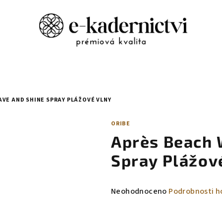
VE AND SHINE SPRAY PLÁŽOVÉ VLNY
ORIBE
Après Beach 
Spray Plážov
Průměrné
Neohodnoceno
Podrobnosti h
hodnocení
produktu