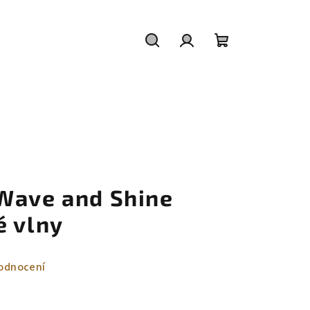
Hledat
Přihlášení
Nákupní
košík
Wave and Shine
é vlny
odnocení