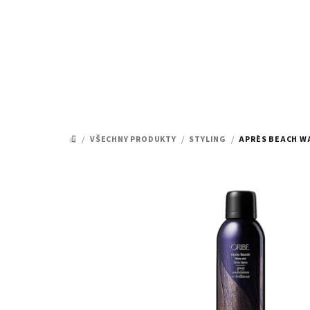
Přejít
na
obsah
/
VŠECHNY PRODUKTY
/
STYLING
/
APRÈS BEACH WA
DOMŮ