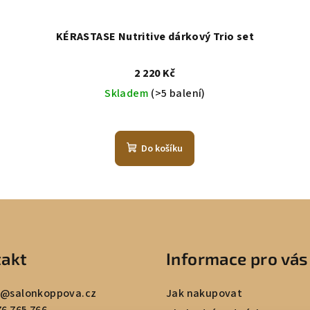
KÉRASTASE Nutritive dárkový Trio set
2 220 Kč
Skladem
(>5 balení)
Do košíku
akt
Informace pro vás
@
salonkoppova.cz
Jak nakupovat
76 765 766