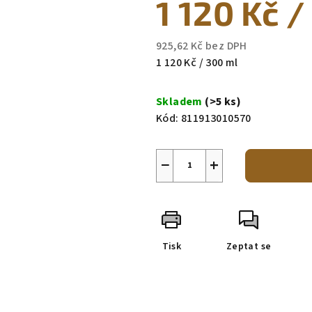
1 120 Kč
/
je
0,0
z
925,62 Kč bez DPH
5
Měrná
1 120 Kč / 300 ml
hvězdiček.
cena:
Skladem
(>5 ks)
Kód:
811913010570
−
+
Tisk
Zeptat se