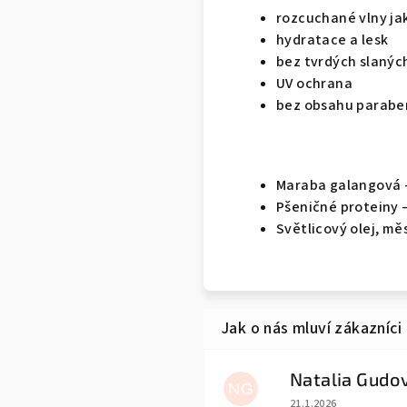
rozcuchané vlny ja
hydratace a lesk
bez tvrdých slanýc
UV ochrana
bez obsahu parabe
Maraba galangová 
Pšeničné proteiny –
Světlicový olej, mě
NG
Hodnocení obchodu j
21.1.2026