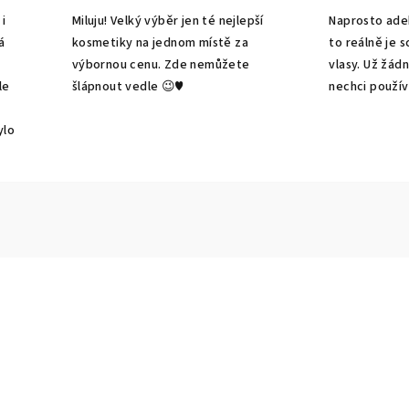
i
Miluju! Velký výběr jen té nejlepší
Naprosto adek
á
kosmetiky na jednom místě za
to reálně je 
výbornou cenu. Zde nemůžete
vlasy. Už žád
le
šlápnout vedle 😉♥️
nechci použív
ylo