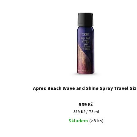
Apres Beach Wave and Shine Spray Travel Siz
539 Kč
Měrná
539 Kč / 75 ml
cena:
Skladem
(>5 ks)